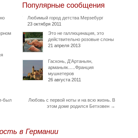
Популярные сообщения
чно
Любимый город детства Мерзебург
23 октября 2011
ырном
Это не галлюцинация, это
действительно розовые слоны
21 апреля 2013
ля
Гасконь, Д’Артаньян,
арманьяк…..Франция
мушкетеров
26 августа 2011
л-был
Любовь с первой ноты и на всю жизнь. В
этом доме родился Бетховен
→
ость в Германии