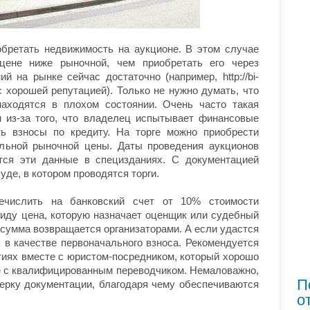
обретать недвижимость на аукционе.
В этом случае
 цене ниже рыночной, чем приобретать его через
й на рынке сейчас достаточно (например, http://bi-
с хорошей репутацией). Только не нужно думать, что
находятся в плохом состоянии. Очень часто такая
 из-за того, что владелец испытывает финансовые
ь взносы по кредиту. На торге можно приобрести
льной рыночной цены. Даты проведения аукционов
тся эти данные в специзданиях. С документацией
уде, в котором проводятся торги.
ечислить на банковский счет от 10% стоимости
виду цена, которую назначает оценщик или судебный
, сумма возвращается организаторами. А если удастся
я в качестве первоначального взноса. Рекомендуется
тиях вместе с юристом-посредником, который хорошо
те с квалифицированным переводчиком. Немаловажно,
П
верку документации, благодаря чему обеспечиваются
о