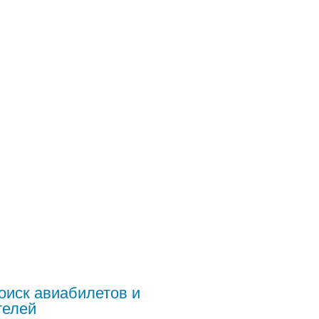
оиск авиабилетов и
телей