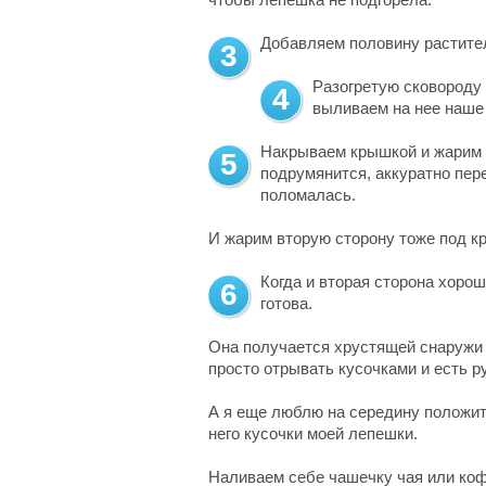
Добавляем половину растител
3
Разогретую сковороду
4
выливаем на нее наше 
Накрываем крышкой и жарим н
5
подрумянится, аккуратно пер
поломалась.
И жарим вторую сторону тоже под к
Когда и вторая сторона хоро
6
готова.
Она получается хрустящей снаружи и
просто отрывать кусочками и есть р
А я еще люблю на середину положит
него кусочки моей лепешки.
Наливаем себе чашечку чая или коф