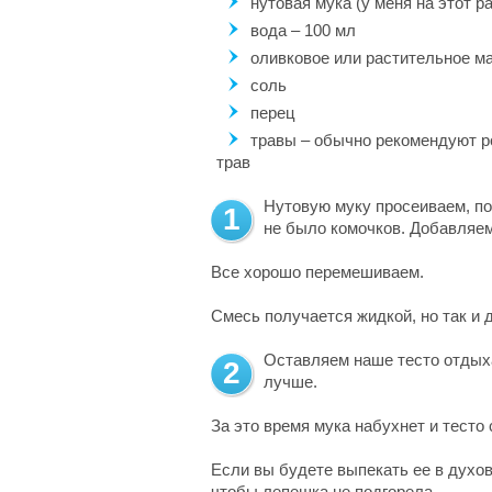
нутовая мука (у меня на этот ра
вода – 100 мл
оливковое или растительное ма
соль
перец
травы – обычно рекомендуют р
трав
Нутовую муку просеиваем, по
1
не было комочков. Добавляем
Все хорошо перемешиваем.
Смесь получается жидкой, но так и 
Оставляем наше тесто отдыха
2
лучше.
За это время мука набухнет и тесто
Если вы будете выпекать ее в духовк
чтобы лепешка не подгорела.