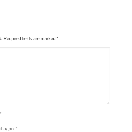
ed. Required fields are marked
*
*
il-адрес
*