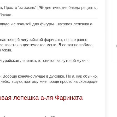
я
,
Просто "за жизнь"
|
диетические блюда рецепты
,
 блюда
людо и с пользой для фигуры – нутовая лепешка а-
 настоящей лигурийской фаринаты, но все равно
писывается в диетическое меню. Я ее так полюбила,
а ужин.
гурийская лепешка, готовится из нутовой муки в
е. Вообще конечно лучше в духовке. Но я, как обычно,
 небольшую, поэтому мне проще просто на сковороде
овая лепешка а-ля Фарината