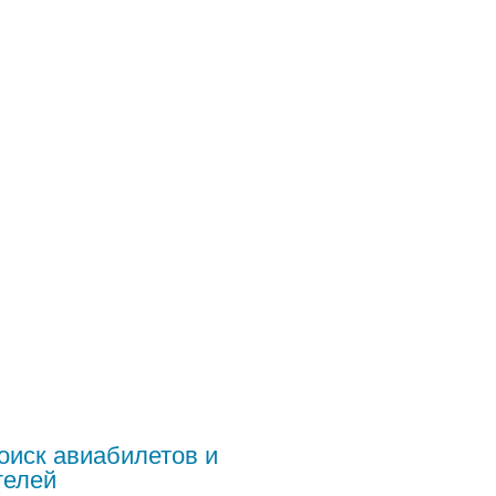
оиск авиабилетов и
телей