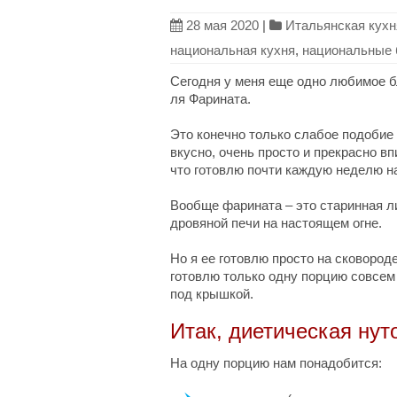
28 мая 2020
|
Итальянская кухн
национальная кухня
,
национальные
Сегодня у меня еще одно любимое б
ля Фарината.
Это конечно только слабое подобие
вкусно, очень просто и прекрасно в
что готовлю почти каждую неделю н
Вообще фарината – это старинная ли
дровяной печи на настоящем огне.
Но я ее готовлю просто на сковород
готовлю только одну порцию совсем
под крышкой.
Итак, диетическая нут
На одну порцию нам понадобится: