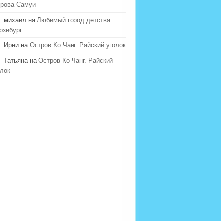
трова Самуи
михаил на
Любимый город детства
рзебург
Ирни на
Остров Ко Чанг. Райский уголок
Татьяна на
Остров Ко Чанг. Райский
олок