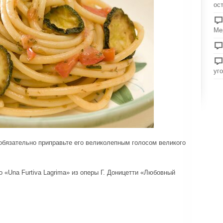
ос
Ме
уг
обязательно приправьте его великолепным голосом великого
 «Una Furtiva Lagrima» из оперы Г. Доницетти «Любовный