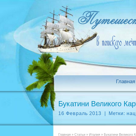
Главная
Букатини Великого Кар
16 Февраль 2013
|
Метки:
нац
Главная
»
Статьи
»
Италия
»
Букатини Великого К