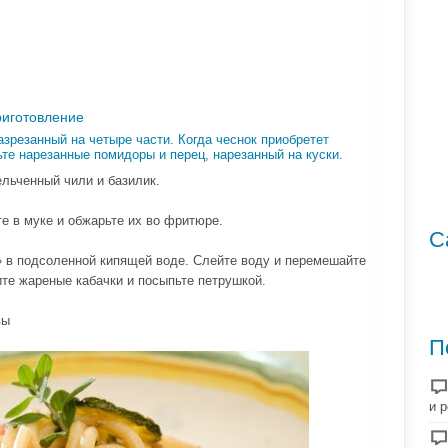
риготовление
азрезанный на четыре части. Когда чеснок приобретет
ьте нарезанные помидоры и перец, нарезанный на куски.
ельченный чили и базилик.
е в муке и обжарьте их во фритюре.
С
» в подсоленной кипящей воде. Слейте воду и перемешайте
те жареные кабачки и посыпьте петрушкой.
вы
П
и 