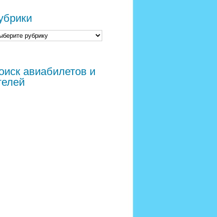
убрики
оиск авиабилетов и
телей