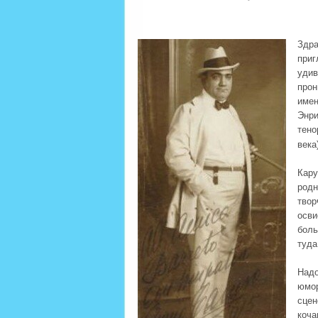
Здр
при
удив
прон
име
Энри
тено
века
Кару
род
твор
осви
боль
туда
Над
юмор
сцен
коча