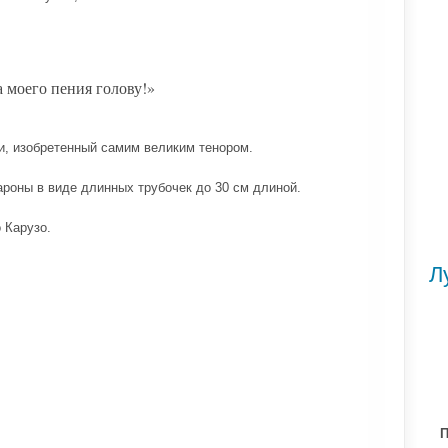
а моего пения голову!»
и, изобретенный самим великим тенором.
акароны в виде длинных трубочек до 30 см длиной.
 Карузо.
Л
П