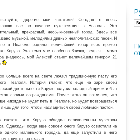
Р
авствуйте, дорогие мои читатели! Сегодня я вновь
глашаю вас во вкусное путешествие в Неаполь. Это
ительный, прекрасный, необыкновенный город. Здесь все
изано музыкой, мелодиями дивных неаполитанских песен. И
нно в Неаполе родился величайший тенор всех времен
П
ко Карузо. Эта тема мне особенно близка, ведь я – мама
о
ра (надеюсь, мой Алексей станет величайшим тенором 21
)
.
зо больше всего на свете любил традиционную пасту его
ного Неаполя. История гласит, что еще на заре своей
ческой деятельности Карузо получил холодный прием и был
стан своими согражданами. После этого он поклялся, что
ше никогда не будет петь в Неаполе, но будет возвращаться
 лишь для того, чтобы насладиться своей любимой пастой.
о сказать, что Карузо обладал великолепным чувством
а. Однажды, когда еще совсем юного Карузо освистали на
е одного маленького городка, да еще запустили в него
ном капусты, он сказал: