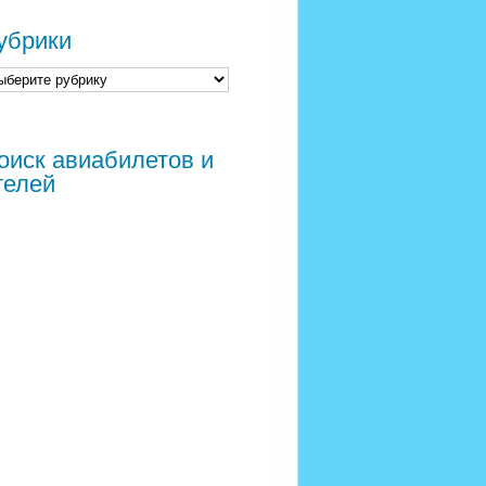
убрики
оиск авиабилетов и
телей