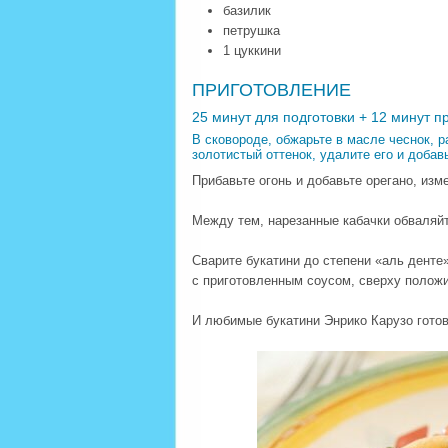
базилик
петрушка
1 цуккини
ПРИГОТОВЛЕНИЕ
25 минут для подготовки + 12 минут п
В сковороде, обжарьте в масле чеснок, р
золотистый оттенок, удалите его и добав
Прибавьте огонь и добавьте орегано, изм
Между тем, нарезанные кабачки обваляйт
Сварите букатини до степени «аль денте
с приготовленным соусом, сверху положи
И любимые букатини Энрико Карузо гото