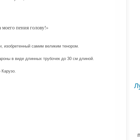
а моего пения голову!»
и, изобретенный самим великим тенором.
акароны в виде длинных трубочек до 30 см длиной.
 Карузо.
Л
П