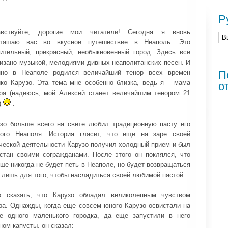
Р
авствуйте, дорогие мои читатели! Сегодня я вновь
глашаю вас во вкусное путешествие в Неаполь. Это
ительный, прекрасный, необыкновенный город. Здесь все
изано музыкой, мелодиями дивных неаполитанских песен. И
нно в Неаполе родился величайший тенор всех времен
П
ко Карузо. Эта тема мне особенно близка, ведь я – мама
о
ра (надеюсь, мой Алексей станет величайшим тенором 21
)
.
зо больше всего на свете любил традиционную пасту его
ного Неаполя. История гласит, что еще на заре своей
ческой деятельности Карузо получил холодный прием и был
стан своими согражданами. После этого он поклялся, что
ше никогда не будет петь в Неаполе, но будет возвращаться
 лишь для того, чтобы насладиться своей любимой пастой.
о сказать, что Карузо обладал великолепным чувством
а. Однажды, когда еще совсем юного Карузо освистали на
е одного маленького городка, да еще запустили в него
ном капусты, он сказал: