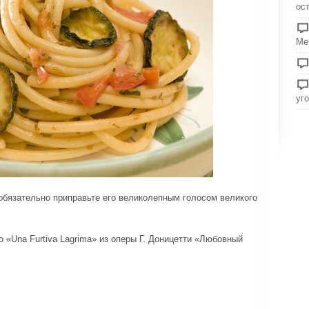
ос
Ме
уг
обязательно приправьте его великолепным голосом великого
 «Una Furtiva Lagrima» из оперы Г. Доницетти «Любовный