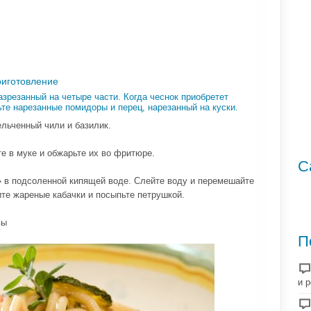
риготовление
азрезанный на четыре части. Когда чеснок приобретет
ьте нарезанные помидоры и перец, нарезанный на куски.
ельченный чили и базилик.
е в муке и обжарьте их во фритюре.
С
» в подсоленной кипящей воде. Слейте воду и перемешайте
те жареные кабачки и посыпьте петрушкой.
вы
П
и 