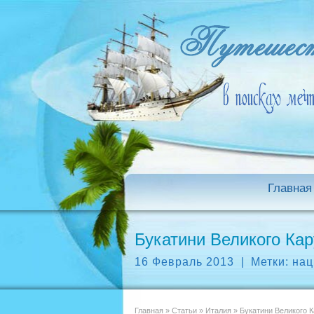
Главная
Букатини Великого Кар
16 Февраль 2013
|
Метки:
нац
Главная
»
Статьи
»
Италия
»
Букатини Великого К