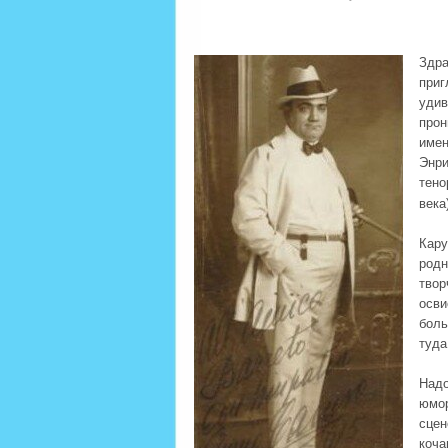
Здр
при
удив
прон
име
Энри
тено
века
Кару
род
твор
осви
боль
туда
Над
юмор
сцен
коча