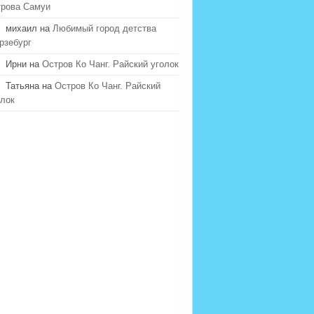
трова Самуи
михаил на
Любимый город детства
рзебург
Ирни на
Остров Ко Чанг. Райский уголок
Татьяна на
Остров Ко Чанг. Райский
олок