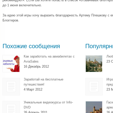
рекомендую!». Если Вы хотите попасть в список «отзывчивых блоггеро
до 1 июня включительно.
За идею этой игры хочу выразить благодарность Артему Плешкову с 
Блоггеров.
Похожие сообщения
Популярн
Как заработать на авиабилетах с
Люб
AviaSales
23 О
16 Декабрь 2012
Заработай на бесплатные
Игр
путешествия!
пре
4 Март 2012
23 
Уникальные видеокурсы от Info-
Гаск
DVD
арм
26 Апрель 2011
26 А