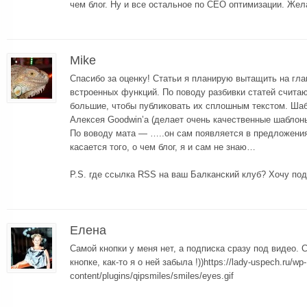
чем блог. Ну и все остальное по СЕО оптимизации. Жел
Mike
Спасибо за оценку! Статьи я планирую вытащить на гл
встроенных функций. По поводу разбивки статей счита
большие, чтобы публиковать их сплошным текстом. Шаб
Алексея Goodwin’а (делает очень качественные шаблоны
По воводу мата — …..он сам появляется в предложениях,
касается того, о чем блог, я и сам не знаю…
P.S. где ссылка RSS на ваш Балканский клуб? Хочу под
Елена
Самой кнопки у меня нет, а подписка сразу под видео. 
кнопке, как-то я о ней забыла !))https://lady-uspech.ru/wp-
content/plugins/qipsmiles/smiles/eyes.gif