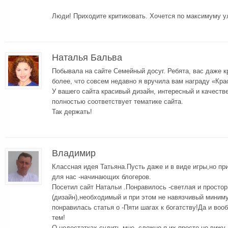
Люди! Приходите критиковать. Хочется по максимуму у
Наталья Бальва
Побывала на сайте Семейный досуг. Ребята, вас даже кр
более, что совсем недавно я вручила вам награду «Кра
У вашего сайта красивый дизайн, интересный и качеств
полностью соответствует тематике сайта.
Так держать!
Владимир
Классная идея Татьяна.Пусть даже и в виде игры,но пр
для нас -начинающих блогеров.
Посетил сайт Натальи .Понравилось -светлая и просто
(дизайн),необходимый и при этом не навязчивый миним
понравилась статья о -Пяти шагах к богатству!Да и воо
тем!
О недостатках судить мне -сложно,я их просто не вижу.