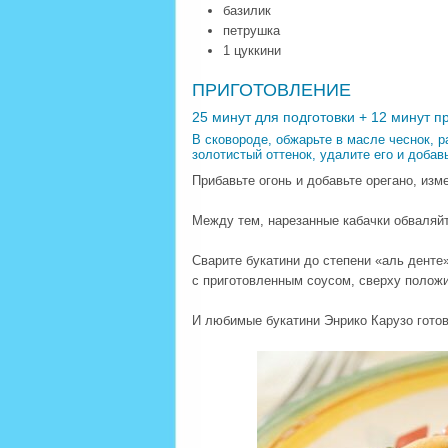
базилик
петрушка
1 цуккини
ПРИГОТОВЛЕНИЕ
25 минут для подготовки + 12 минут п
В сковороде, обжарьте в масле чеснок, р
золотистый оттенок, удалите его и добав
Прибавьте огонь и добавьте орегано, изм
Между тем, нарезанные кабачки обваляйт
Сварите букатини до степени «аль денте
с приготовленным соусом, сверху положи
И любимые букатини Энрико Карузо гото