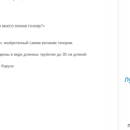
а моего пения голову!»
и, изобретенный самим великим тенором.
акароны в виде длинных трубочек до 30 см длиной.
 Карузо.
Л
П