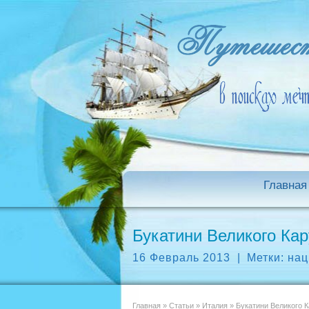
Главная
Букатини Великого Кар
16 Февраль 2013
|
Метки:
нац
Главная
»
Статьи
»
Италия
»
Букатини Великого К