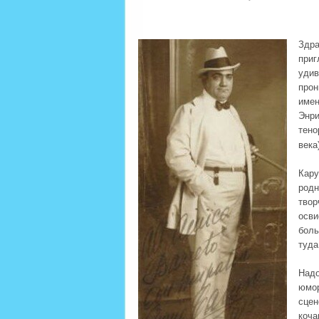
Здр
при
удив
прон
име
Энри
тено
века
Кару
род
твор
осви
боль
туда
Над
юмор
сцен
коча