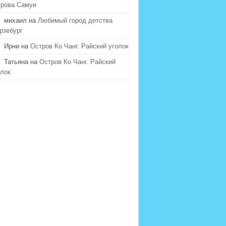
трова Самуи
михаил на
Любимый город детства
рзебург
Ирни на
Остров Ко Чанг. Райский уголок
Татьяна на
Остров Ко Чанг. Райский
олок