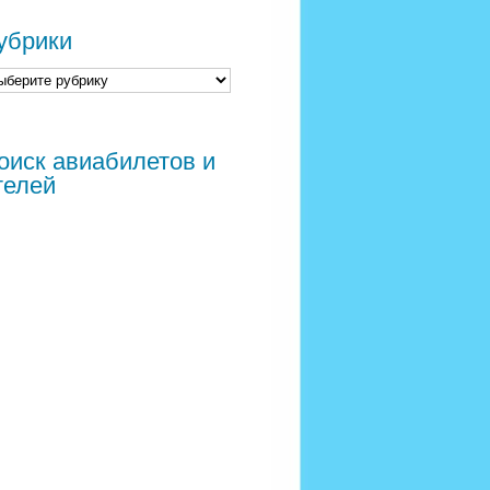
убрики
оиск авиабилетов и
телей