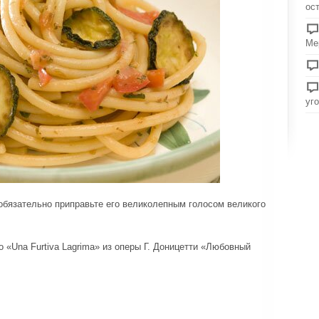
ос
Ме
уг
обязательно приправьте его великолепным голосом великого
 «Una Furtiva Lagrima» из оперы Г. Доницетти «Любовный