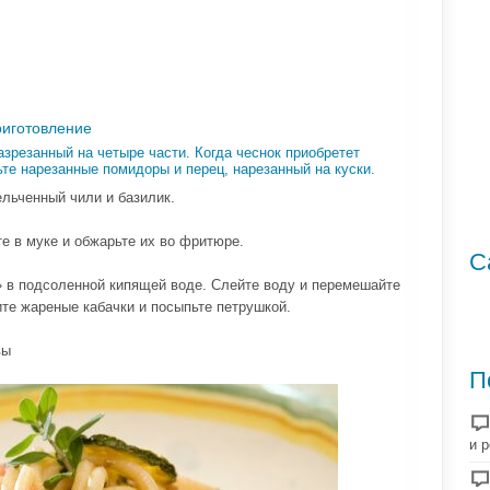
риготовление
азрезанный на четыре части. Когда чеснок приобретет
ьте нарезанные помидоры и перец, нарезанный на куски.
ельченный чили и базилик.
е в муке и обжарьте их во фритюре.
С
» в подсоленной кипящей воде. Слейте воду и перемешайте
те жареные кабачки и посыпьте петрушкой.
вы
П
и 