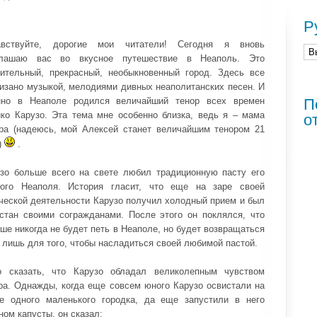
Р
авствуйте, дорогие мои читатели! Сегодня я вновь
глашаю вас во вкусное путешествие в Неаполь. Это
ительный, прекрасный, необыкновенный город. Здесь все
изано музыкой, мелодиями дивных неаполитанских песен. И
нно в Неаполе родился величайший тенор всех времен
П
ко Карузо. Эта тема мне особенно близка, ведь я – мама
о
ра (надеюсь, мой Алексей станет величайшим тенором 21
)
.
зо больше всего на свете любил традиционную пасту его
ного Неаполя. История гласит, что еще на заре своей
ческой деятельности Карузо получил холодный прием и был
стан своими согражданами. После этого он поклялся, что
ше никогда не будет петь в Неаполе, но будет возвращаться
 лишь для того, чтобы насладиться своей любимой пастой.
о сказать, что Карузо обладал великолепным чувством
а. Однажды, когда еще совсем юного Карузо освистали на
е одного маленького городка, да еще запустили в него
ном капусты, он сказал: