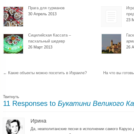
Прага для гурманов
Игр
30 Апрель 2013
пре
23 
Сицилийская Кассата –
Гаск
пасхальный шедевр
арм
26 Март 2013
26 А
←
Какие объекты можно посетить в Израиле?
На что вы гото
Твитнуть
11 Responses to
Букатини Великого Ка
Ирина
Да, неаполитанские песни в исполнении самого Карузо