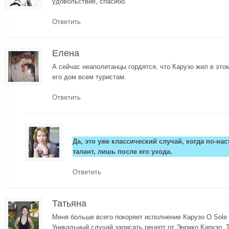
удовольствие, спасибо.
Ответить
Елена
А сейчас неаполитанцы гордятся, что Карузо жил в это
его дом всем туристам.
Ответить
Да, это уже классический случай, когда по-н
талант, лишь после его ухода.
Ответить
Татьяна
Меня больше всего покоряет исполнение Карузо O Sole 
Уникальный случай записать рецепт от Энрико Карузо. Т