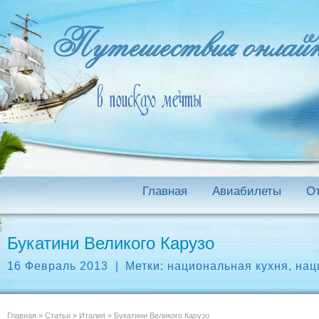
Главная
Авиабилеты
О
Букатини Великого Карузо
16 Февраль 2013
|
Метки:
национальная кухня
,
нац
Главная
»
Статьи
»
Италия
»
Букатини Великого Карузо