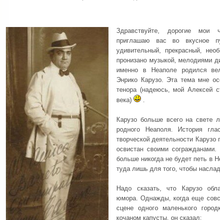
Здравствуйте, дорогие мои 
приглашаю вас во вкусное п
удивительный, прекрасный, нео
пронизано музыкой, мелодиями д
именно в Неаполе родился ве
Энрико Карузо. Эта тема мне ос
тенора (надеюсь, мой Алексей 
века)
.
Карузо больше всего на свете 
родного Неаполя. История гла
творческой деятельности Карузо
освистан своими согражданами. 
больше никогда не будет петь в 
туда лишь для того, чтобы насла
Надо сказать, что Карузо обл
юмора. Однажды, когда еще совс
сцене одного маленького город
кочаном капусты, он сказал: