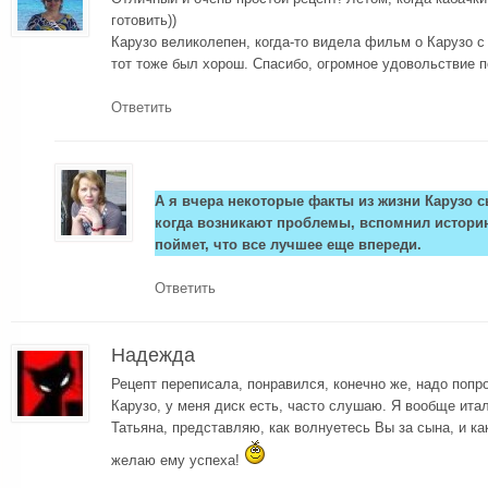
готовить))
Карузо великолепен, когда-то видела фильм о Карузо с
тот тоже был хорош. Спасибо, огромное удовольствие 
Ответить
А я вчера некоторые факты из жизни Карузо 
когда возникают проблемы, вспомнил историю
поймет, что все лучшее еще впереди.
Ответить
Надежда
Рецепт переписала, понравился, конечно же, надо попр
Карузо, у меня диск есть, часто слушаю. Я вообще ит
Татьяна, представляю, как волнуетесь Вы за сына, и ка
желаю ему успеха!