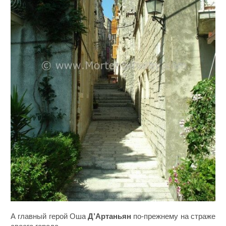
А главный герой Оша
Д’Артаньян
по-прежнему на страже