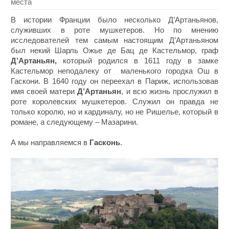
места
В истории Франции было несколько Д’Артаньянов,
служивших в роте мушкетеров. Но по мнению
исследователей тем самым настоящим Д’Артаньяном
был некий Шарль Ожье де Бац де Кастельмор, граф
Д’Артаньян,
который родился в 1611 году в замке
Кастельмор неподалеку от маленького городка Ош в
Гаскони. В 1640 году он переехал в Париж, использовав
имя своей матери
Д’Артаньян
, и всю жизнь прослужил в
роте королевских мушкетеров. Служил он правда не
только королю, но и кардиналу, но не Ришелье, который в
романе, а следующему – Мазарини.
А мы направляемся в
Гасконь
.