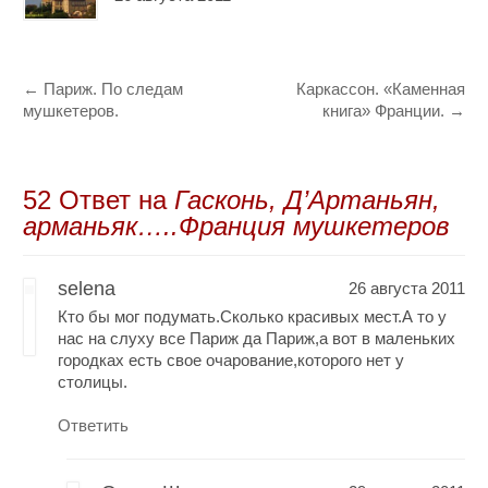
←
Париж. По следам
Каркассон. «Каменная
мушкетеров.
книга» Франции.
→
52 Oтвет на
Гасконь, Д’Артаньян,
арманьяк…..Франция мушкетеров
selena
26 августа 2011
Кто бы мог подумать.Сколько красивых мест.А то у
нас на слуху все Париж да Париж,а вот в маленьких
городках есть свое очарование,которого нет у
столицы.
Ответить