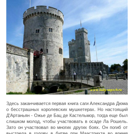
Здесь заканчивается первая книга саги Александра Дюма
о бесстрашных королевских мушкетерах. Но настоящий
Д’Артаньян - Ожье де Бац де Кастельмор, тогда еще был
слишком молод, чтобы участвовать в осаде Ла Рошель.
Зато он участвовал во многих других боях. Он погиб от
выстрела в голову в битве при Маастрихте во время