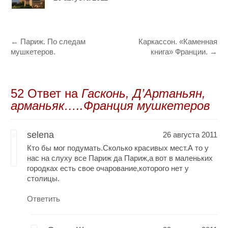
←
Париж. По следам
Каркассон. «Каменная
мушкетеров.
книга» Франции.
→
52 Oтвет на
Гасконь, Д’Артаньян,
арманьяк…..Франция мушкетеров
selena
26 августа 2011
Кто бы мог подумать.Сколько красивых мест.А то у
нас на слуху все Париж да Париж,а вот в маленьких
городках есть свое очарование,которого нет у
столицы.
Ответить