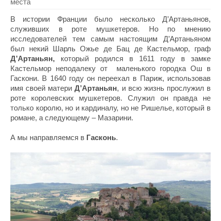
места
В истории Франции было несколько Д’Артаньянов,
служивших в роте мушкетеров. Но по мнению
исследователей тем самым настоящим Д’Артаньяном
был некий Шарль Ожье де Бац де Кастельмор, граф
Д’Артаньян,
который родился в 1611 году в замке
Кастельмор неподалеку от маленького городка Ош в
Гаскони. В 1640 году он переехал в Париж, использовав
имя своей матери
Д’Артаньян
, и всю жизнь прослужил в
роте королевских мушкетеров. Служил он правда не
только королю, но и кардиналу, но не Ришелье, который в
романе, а следующему – Мазарини.
А мы направляемся в
Гасконь
.