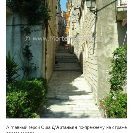
А главный герой Оша
Д’Артаньян
по-прежнему на страже