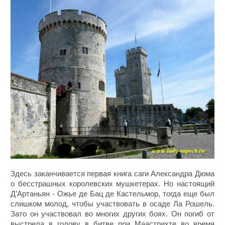
Здесь заканчивается первая книга саги Александра Дюма
о бесстрашных королевских мушкетерах. Но настоящий
Д’Артаньян - Ожье де Бац де Кастельмор, тогда еще был
слишком молод, чтобы участвовать в осаде Ла Рошель.
Зато он участвовал во многих других боях. Он погиб от
выстрела в голову в битве при Маастрихте во время