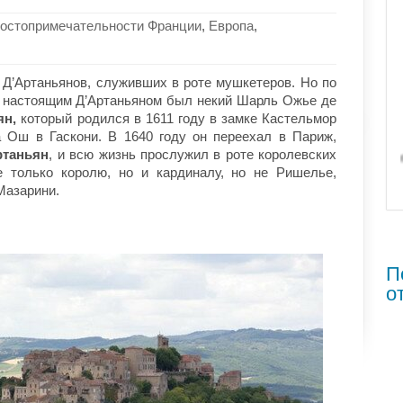
остопримечательности Франции
,
Европа
,
 Д’Артаньянов, служивших в роте мушкетеров. Но по
 настоящим Д’Артаньяном был некий Шарль Ожье де
ян,
который родился в 1611 году в замке Кастельмор
 Ош в Гаскони. В 1640 году он переехал в Париж,
ртаньян
, и всю жизнь прослужил в роте королевских
 только королю, но и кардиналу, но не Ришелье,
Мазарини.
П
о