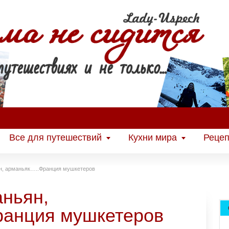
Все для путешествий
Кухни мира
Рецеп
ян, арманьяк…..Франция мушкетеров
аньян,
ранция мушкетеров