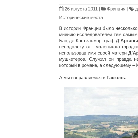
26 августа 2011
|
Франция
|
д
Исторические места
В истории Франции было несколько
мнению исследователей тем самым
Бац де Кастельмор, граф
Д’Артань
неподалеку от маленького городка
использовав имя своей матери
Д’А
мушкетеров. Служил он правда не
который в романе, а следующему – 
А мы направляемся в
Гасконь
.