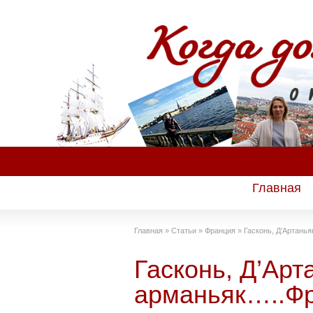
Главная
Главная
»
Статьи
»
Франция
»
Гасконь, Д’Артань
Гасконь, Д’Арт
арманьяк…..Ф