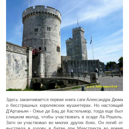
Здесь заканчивается первая книга саги Александра Дюма
о бесстрашных королевских мушкетерах. Но настоящий
Д’Артаньян - Ожье де Бац де Кастельмор, тогда еще был
слишком молод, чтобы участвовать в осаде Ла Рошель.
Зато он участвовал во многих других боях. Он погиб от
выстрела в голову в битве при Маастрихте во время