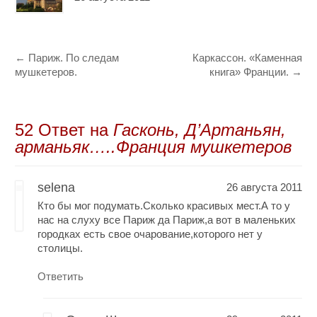
←
Париж. По следам
Каркассон. «Каменная
мушкетеров.
книга» Франции.
→
52 Oтвет на
Гасконь, Д’Артаньян,
арманьяк…..Франция мушкетеров
selena
26 августа 2011
Кто бы мог подумать.Сколько красивых мест.А то у
нас на слуху все Париж да Париж,а вот в маленьких
городках есть свое очарование,которого нет у
столицы.
Ответить