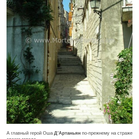
А главный герой Оша
Д’Артаньян
по-прежнему на страже