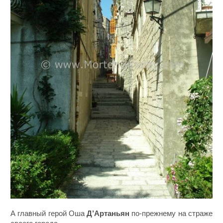
А главный герой Оша
Д’Артаньян
по-прежнему на страже