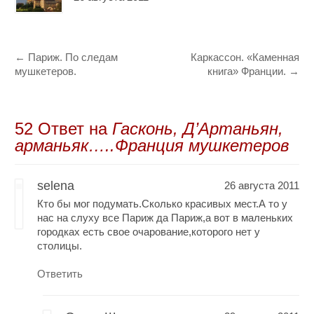
←
Париж. По следам
Каркассон. «Каменная
мушкетеров.
книга» Франции.
→
52 Oтвет на
Гасконь, Д’Артаньян,
арманьяк…..Франция мушкетеров
selena
26 августа 2011
Кто бы мог подумать.Сколько красивых мест.А то у
нас на слуху все Париж да Париж,а вот в маленьких
городках есть свое очарование,которого нет у
столицы.
Ответить