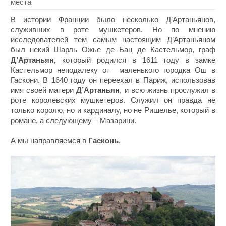
места
В истории Франции было несколько Д’Артаньянов,
служивших в роте мушкетеров. Но по мнению
исследователей тем самым настоящим Д’Артаньяном
был некий Шарль Ожье де Бац де Кастельмор, граф
Д’Артаньян,
который родился в 1611 году в замке
Кастельмор неподалеку от маленького городка Ош в
Гаскони. В 1640 году он переехал в Париж, использовав
имя своей матери
Д’Артаньян
, и всю жизнь прослужил в
роте королевских мушкетеров. Служил он правда не
только королю, но и кардиналу, но не Ришелье, который в
романе, а следующему – Мазарини.
А мы направляемся в
Гасконь
.