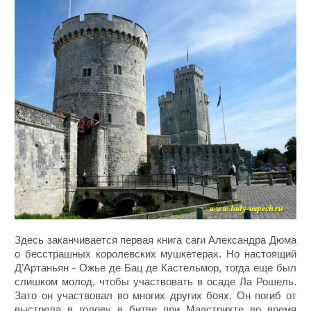
Здесь заканчивается первая книга саги Александра Дюма
о бесстрашных королевских мушкетерах. Но настоящий
Д’Артаньян - Ожье де Бац де Кастельмор, тогда еще был
слишком молод, чтобы участвовать в осаде Ла Рошель.
Зато он участвовал во многих других боях. Он погиб от
выстрела в голову в битве при Маастрихте во время