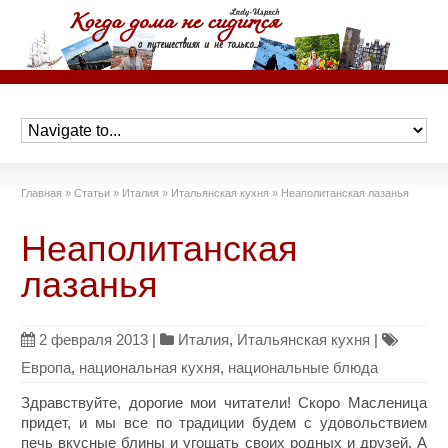
Главная
»
Статьи
»
Италия
»
Итальянская кухня
»
Неаполитанская лазанья
Неаполитанская
лазанья
2 февраля 2013
|
Италия
,
Итальянская кухня
|
Европа
,
национальная кухня
,
национальные блюда
Здравствуйте, дорогие мои читатели! Скоро Масленица
придет, и мы все по традиции будем с удовольствием
печь вкусные блины и угощать своих родных и друзей. А