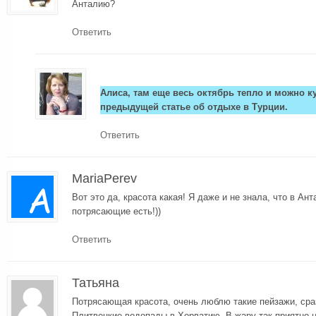
Анталию?
Ответить
Алиса, там еще весь октябрь тепло и можно к
предыдущей статье об отдыхе в Турции.
Ответить
MariaPerev
Вот это да, красота какая! Я даже и не знала, что в Ан
потрясающие есть!))
Ответить
Татьяна
Потрясающая красота, очень люблю такие пейзажи, сра
Плитвецкие водопады в Хорватию. В жару так приятно 