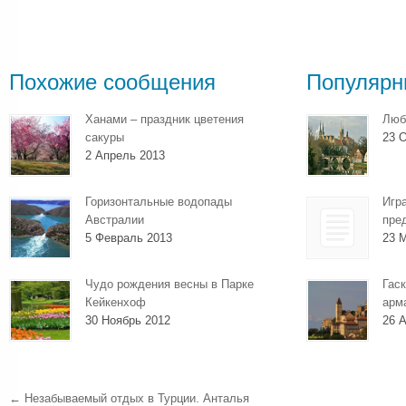
Похожие сообщения
Популярн
Ханами – праздник цветения
Люб
сакуры
23 О
2 Апрель 2013
Горизонтальные водопады
Игр
Австралии
пре
5 Февраль 2013
23 
Чудо рождения весны в Парке
Гаск
Кейкенхоф
арм
30 Ноябрь 2012
26 А
←
Незабываемый отдых в Турции. Анталья