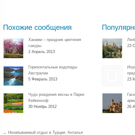
Похожие сообщения
Популярн
Ханами – праздник цветения
Люб
сакуры
23 О
2 Апрель 2013
Горизонтальные водопады
Игр
Австралии
пре
5 Февраль 2013
23 
Чудо рождения весны в Парке
Гаск
Кейкенхоф
арм
30 Ноябрь 2012
26 А
←
Незабываемый отдых в Турции. Анталья