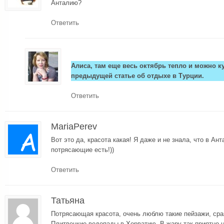
Анталию?
Ответить
Алиса, там еще весь октябрь тепло и можно к
предыдущей статье об отдыхе в Турции.
Ответить
MariaPerev
Вот это да, красота какая! Я даже и не знала, что в Ан
потрясающие есть!))
Ответить
Татьяна
Потрясающая красота, очень люблю такие пейзажи, сра
Плитвецкие водопады в Хорватию. В жару так приятно 