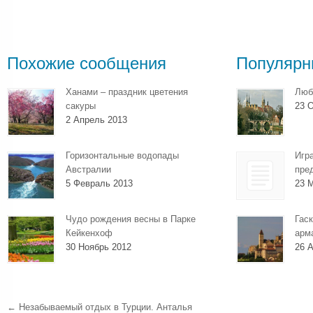
Похожие сообщения
Популярн
Ханами – праздник цветения
Люб
сакуры
23 О
2 Апрель 2013
Горизонтальные водопады
Игр
Австралии
пре
5 Февраль 2013
23 
Чудо рождения весны в Парке
Гаск
Кейкенхоф
арм
30 Ноябрь 2012
26 А
←
Незабываемый отдых в Турции. Анталья