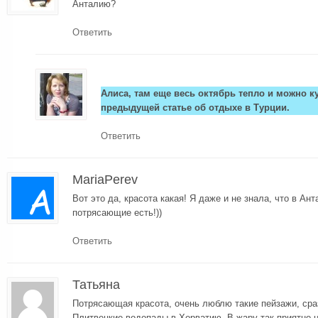
Анталию?
Ответить
Алиса, там еще весь октябрь тепло и можно к
предыдущей статье об отдыхе в Турции.
Ответить
MariaPerev
Вот это да, красота какая! Я даже и не знала, что в Ан
потрясающие есть!))
Ответить
Татьяна
Потрясающая красота, очень люблю такие пейзажи, сра
Плитвецкие водопады в Хорватию. В жару так приятно 