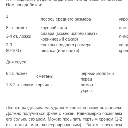
Нам понадобится:
1
лосось среднего размера
укро
8 ст. ложек
крупной соли
цве
сахара (можно использовать
3-4 ст. ложки
лим
коричневый сахар)
2-3
свеклы среднего размера
пищ
80-100 г
шнапса (или водки)
хрен
Для соуса:
8 ст. ложек
черный молотый
сметаны
перец
1,5-2 ч. ложки
горчицы
лимон
укроп
Лосось разделываем, удаляем кости, но кожу оставляем.
Должно получиться филе с кожей. Равномерно посыпаем
его солью, сахаром. Можно посыпать тертым хреном (1-2
ст. ложки или консервированным). Затем посыпаем