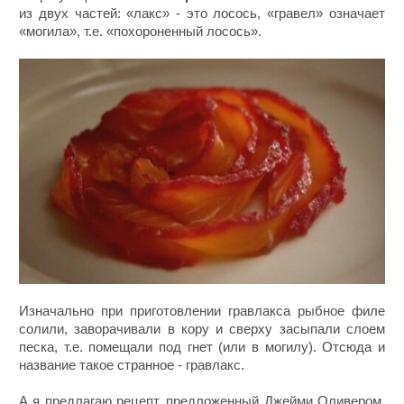
из двух частей: «лакс» - это лосось, «гравел» означает
«могила», т.е. «похороненный лосось».
Изначально при приготовлении гравлакса рыбное филе
солили, заворачивали в кору и сверху засыпали слоем
песка, т.е. помещали под гнет (или в могилу). Отсюда и
название такое странное - гравлакс.
А я предлагаю рецепт, предложенный Джейми Оливером.