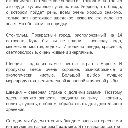
отправимся в петешествие онлайн в Стокгольм, но только
это будет кулинарное путешествие. Уверена, что блюдо,
о котором пойдет речь, всем очень хорошо знакомо,
только вот настоящее шведское название его мало кто
знает. Но обо всем по порядку.
Стокгольм. Прекрасный город, расположенный на 14
островах. Куда бы вы не пошли – повсюду вода,
множество мостов, лодок… И конечно шведы, красивые,
светловолосые, очень живые и энергичные.
Швеция – одна из самых чистых стран в Европе. И
продукты здесь очень хорошие, разнообразные и
экологически чистые. Большой выбор лучших
морепродуктов, великолепной копченой и вяленой рыбы.
Швеция – северная страна с долгими зимами. Поэтому
здесь принято запасать продукты на зиму – коптить,
солить, сушить, в общем, обрабатывать для длительного
хранения.
Сегодня мы будем готовить блюдо с очень интересным и
интригующим названием
Гравлакс
. Это название состоит