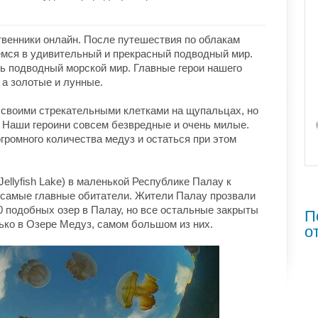
твенники онлайн. После путешествия по облакам
емся в удивительный и прекрасный подводный мир.
сь подводный морской мир. Главные герои нашего
 а золотые и лунные.
 своими стрекательными клетками на щупальцах, но
ь. Наши героини совсем безвредные и очень милые.
громного количества медуз и остаться при этом
Jellyfish Lake) в маленькой Республике Палау к
 самые главные обитатели. Жители Палау прозвали
70 подобных озер в Палау, но все остальные закрыты
П
ько в Озере Медуз, самом большом из них.
о