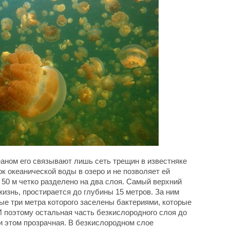
еаном его связывают лишь сеть трещин в известняке
ок океанической воды в озеро и не позволяет ей
 50 м четко разделено на два слоя. Самый верхний
жизнь, простирается до глубины 15 метров. За ним
ые три метра которого заселены бактериями, которые
И поэтому остальная часть безкислородного слоя до
и этом прозрачная. В безкислородном слое