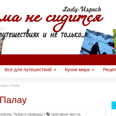
Все для путешествий
Кухни мира
Рецеп
 медуз в Палау
 Палау
кеанов
,
Чудеса природы
|
красивые места
,