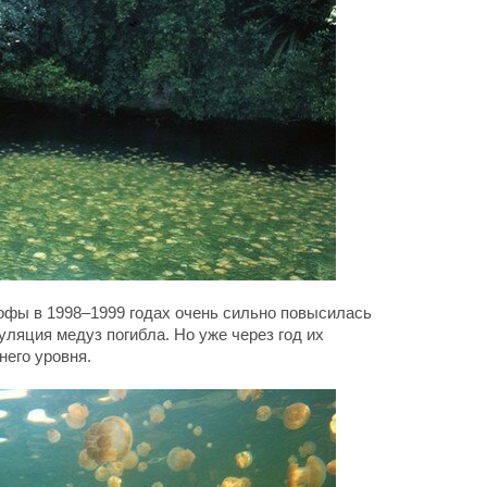
рофы в 1998–1999 годах очень сильно повысилась
уляция медуз погибла. Но уже через год их
него уровня.