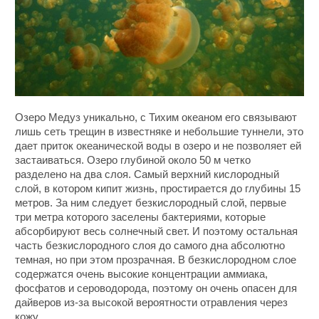
Озеро Медуз уникально, с Тихим океаном его связывают
лишь сеть трещин в известняке и небольшие туннели, это
дает приток океанической воды в озеро и не позволяет ей
застаиваться. Озеро глубиной около 50 м четко
разделено на два слоя. Самый верхний кислородный
слой, в котором кипит жизнь, простирается до глубины 15
метров. За ним следует безкислородный слой, первые
три метра которого заселены бактериями, которые
абсорбируют весь солнечный свет. И поэтому остальная
часть безкислородного слоя до самого дна абсолютно
темная, но при этом прозрачная. В безкислородном слое
содержатся очень высокие концентрации аммиака,
фосфатов и сероводорода, поэтому он очень опасен для
дайверов из-за высокой вероятности отравления через
кожу.