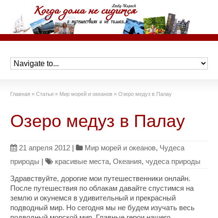
Главная
»
Статьи
»
Мир морей и океанов
»
Озеро медуз в Палау
Озеро медуз в Палау
21 апреля 2012
|
Мир морей и океанов
,
Чудеса
природы
|
красивые места
,
Океания
,
чудеса природы
Здравствуйте, дорогие мои путешественники онлайн.
После путешествия по облакам давайте спустимся на
землю и окунемся в удивительный и прекрасный
подводный мир. Но сегодня мы не будем изучать весь
подводный морской мир. Главные герои нашего