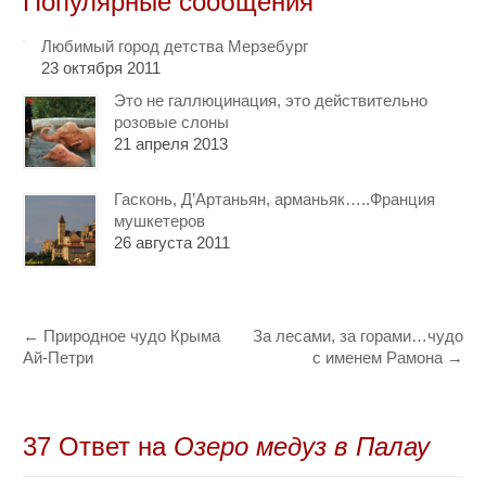
Популярные сообщения
Любимый город детства Мерзебург
23 октября 2011
Это не галлюцинация, это действительно
розовые слоны
21 апреля 2013
Гасконь, Д’Артаньян, арманьяк…..Франция
мушкетеров
26 августа 2011
←
Природное чудо Крыма
За лесами, за горами…чудо
Ай-Петри
с именем Рамона
→
37 Oтвет на
Озеро медуз в Палау