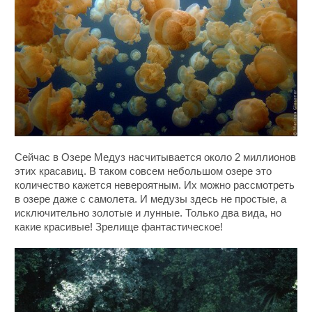
Сейчас в Озере Медуз насчитывается около 2 миллионов
этих красавиц. В таком совсем небольшом озере это
количество кажется невероятным. Их можно рассмотреть
в озере даже с самолета. И медузы здесь не простые, а
исключительно золотые и лунные. Только два вида, но
какие красивые! Зрелище фантастическое!