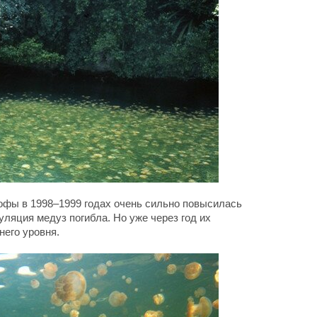
рофы в 1998–1999 годах очень сильно повысилась
уляция медуз погибла. Но уже через год их
него уровня.