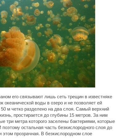
еаном его связывают лишь сеть трещин в известняке
ок океанической воды в озеро и не позволяет ей
 50 м четко разделено на два слоя. Самый верхний
жизнь, простирается до глубины 15 метров. За ним
ые три метра которого заселены бактериями, которые
И поэтому остальная часть безкислородного слоя до
и этом прозрачная. В безкислородном слое