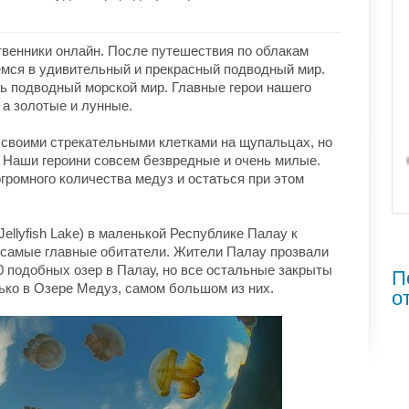
твенники онлайн. После путешествия по облакам
емся в удивительный и прекрасный подводный мир.
сь подводный морской мир. Главные герои нашего
 а золотые и лунные.
 своими стрекательными клетками на щупальцах, но
ь. Наши героини совсем безвредные и очень милые.
громного количества медуз и остаться при этом
Jellyfish Lake) в маленькой Республике Палау к
 самые главные обитатели. Жители Палау прозвали
70 подобных озер в Палау, но все остальные закрыты
П
ько в Озере Медуз, самом большом из них.
о