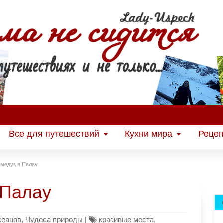
Все для путешествий
Кухни мира
Рецеп
 медуз в Палау
 Палау
кеанов
,
Чудеса природы
|
красивые места
,