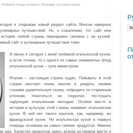
»
Любимое блюдо великого Леонардо суп минестроне
Р
Сегодня я открываю новый раздел сайта. Многие наверное
улинарных путешествий. Но, к сожалению, тот сайт мне
 история любой страны неразрывно связана с ее кухней.
бимый сайт и кулинарные путешествия тоже.
П
И начну я сегодня с моей любимой итальянской кухни,
о
а если точнее, то с одного из самых знаменитых блюд
итальянской кухни – супа минестроне.
Италия – настоящая страна чудес. Побывать в этой
стране мечтают очень многие и увидеть своими
глазами удивительную сказку, побродить по старинным
улочкам, покататься на гондолах, послушать
чарующие итальянские мелодии. Особое место в
истории и культуре этой страны занимает итальянская
кухня. В ней нет такого изысков, как, например, во
французской кухне. Но итальянская кухня в первую
очередь основана на самых свежих продуктах. Именно
ая еда. Качество продуктов здесь всегда на первом месте и