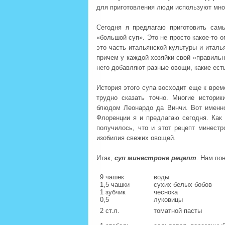
для приготовления люди используют мно
Сегодня я предлагаю приготовить самы
«большой суп». Это не просто какое-то 
это часть итальянской культуры и италья
причем у каждой хозяйки свой «правильн
него добавляют разные овощи, какие ест
История этого супа восходит еще к вре
трудно сказать точно. Многие истор
блюдом Леонардо да Винчи. Вот именно
Флоренции я и предлагаю сегодня. Как
получилось, что и этот рецепт минестр
изобилия свежих овощей.
Итак,
суп минестроне рецепт
. Нам по
9 чашек
воды
1,5 чашки
сухих белых бобов
1 зубчик
чеснока
0,5
луковицы
2 ст.л.
томатной пасты