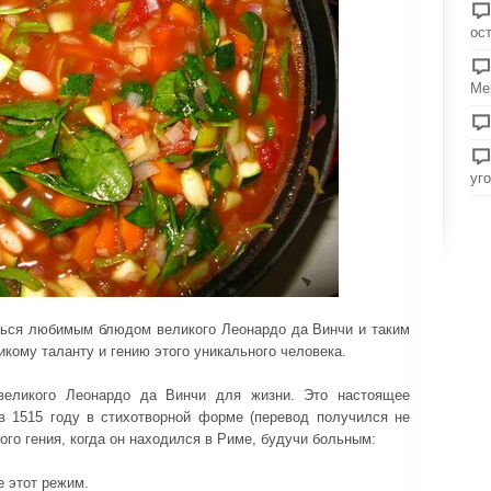
ос
Ме
уг
ться любимым блюдом великого Леонардо да Винчи и таким
икому таланту и гению этого уникального человека.
великого Леонардо да Винчи для жизни. Это настоящее
в 1515 году в стихотворной форме (перевод получился не
кого гения, когда он находился в Риме, будучи больным:
е этот режим.