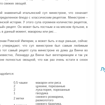
го свежих овощей.
й знаменитый итальянский суп минестроне, что означает
определенное блюдо с классическим рецептом. Минестроне –
нской истории. У этого супа огромное количество рецептов,
ый» рецепт. Он может быть постным и на мясном бульоне, в
ь в данный момент, макароны или рис…
менам Римской Империи, а может быть и еще раньше, сейчас
ики утверждают, что суп минестроне был самым любимым
 тот самый рецепт супа минестроне из дома да Винчи во
 известно, Леонардо да Винчи был вегетарианцем и так уж
оне полностью овощной, что как раз очень кстати в сезон
Л
надобится:
0,5 чашки
макарон или риса
2
цуккини, порезанные
2
лука-порея, порезанные
1
гвоздика
свежего розмарина,
2 ветки
размолотого
свежего базилика,