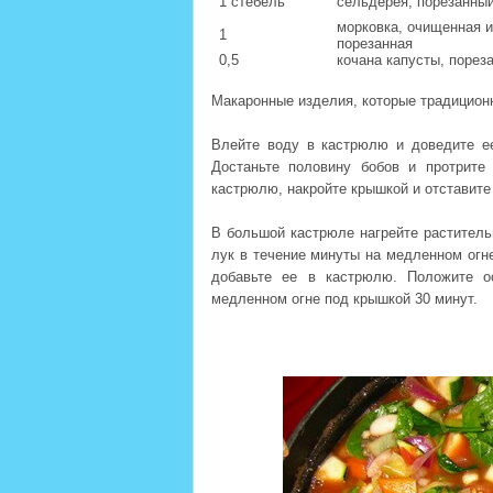
1 стебель
сельдерея, порезанны
морковка, очищенная 
1
порезанная
0,5
кочана капусты, порез
Макаронные изделия, которые традицион
Влейте воду в кастрюлю и доведите ее
Достаньте половину бобов и протрите
кастрюлю, накройте крышкой и отставите 
В большой кастрюле нагрейте раститель
лук в течение минуты на медленном огн
добавьте ее в кастрюлю. Положите о
медленном огне под крышкой 30 минут.