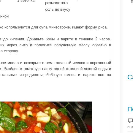
й
1 веточка
П
размолотого
и
соль по вкусу
анной
но используются для супа минестроне, имеют форму риса.
 до кипения. Добавьте бобы и варите в течение 2 часов.
 их через сито и положите полученную массу обратно в
в сторону.
ное масло и пожарьте в нем толченый чеснок и порезанный
е. Разбавьте томатную пасту одной столовой ложкой воды и
стальные ингредиенты, бобовую смесь и варите все на
С
П
и 