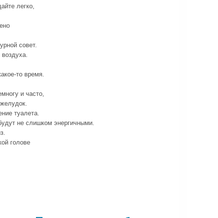
дайте легко,
ено
урной совет.
 воздуха.
акое-то время.
многу и часто,
 желудок.
ение туалета.
будут не слишком энергичными.
з.
кой голове
.