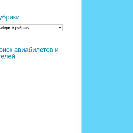
убрики
оиск авиабилетов и
телей