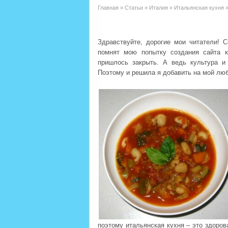
Главная
»
Статьи
»
Италия
»
Итальянская кухня
Здравствуйте, дорогие мои читатели! 
помнят мою попытку создания сайта к
пришлось закрыть. А ведь культура и
Поэтому и решила я добавить на мой лю
поэтому итальянская кухня – это здоров