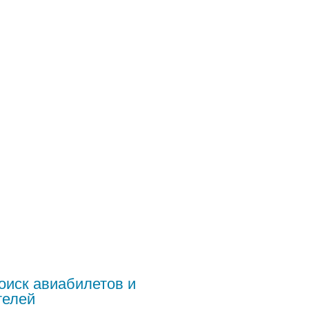
оиск авиабилетов и
телей