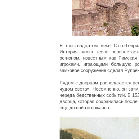
В шестнадцатом веке Отто-Генри
История замка тесно переплетае
регионом, известным как Римская
игроками, играющими большую р
замковое сооружение сделал Рупрехт 
Рядом с дворцом располагается ве
чудом света». Несомненно, он зат
череда бедственных событий. В 153
дворца, которая сохранилась после в
еще до войн и пожаров.