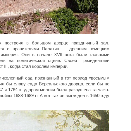
х построил в большом дворце праздничный зал.
тся с правителями Палатин — древним немецким
 империя. Они в начале XVII века были главными
оль на политической сцене. Своей резиденцией
III, когда стал королем империи.
ликолепный сад, признанный в тот период «восьмым
мил бы славу сада Версальского дворца, если бы не
7 и 1764 гг. ударом молнии была разрушена та часть
ойны 1688-1689 гг. А вот так он выглядел в 1650 году