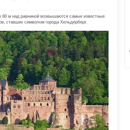
е 80 м над равниной возвышаются самые известные
в, ставших символом города Хельдерберг.