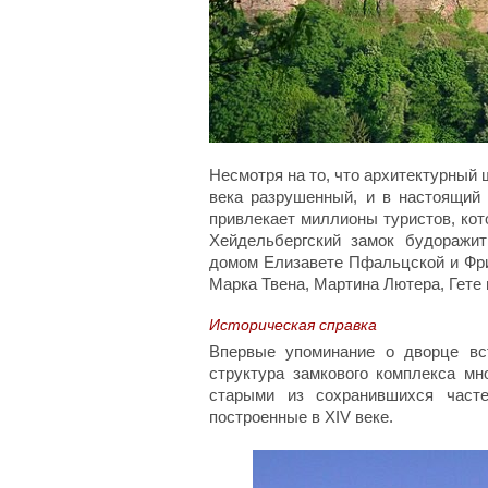
Несмотря на то, что архитектурный 
века разрушенный, и в настоящий 
привлекает миллионы туристов, кот
Хейдельбергский замок будоражи
домом Елизавете Пфальцской и Фри
Марка Твена, Мартина Лютера, Гете 
Историческая справка
Впервые упоминание о дворце вс
структура замкового комплекса мн
старыми из сохранившихся част
построенные в XIV веке.