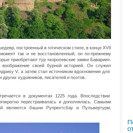
шедевр, построенный в готическом стиле, в конце XVII
момент так и не восстановленный, он по-прежнему
орые приобретают тур «королевские замки Баварии».
т воображение своей бурной историей. Он служил
дриху V, а затем стал источником вдохновения для
и других художников, писателей и поэтов.
тречается в документах 1225 года. Впоследствии
огократно перестраивалась и дополнялась. Самыми
ей являются башни Рупрехтсбау и Пульвертурм,
П
о