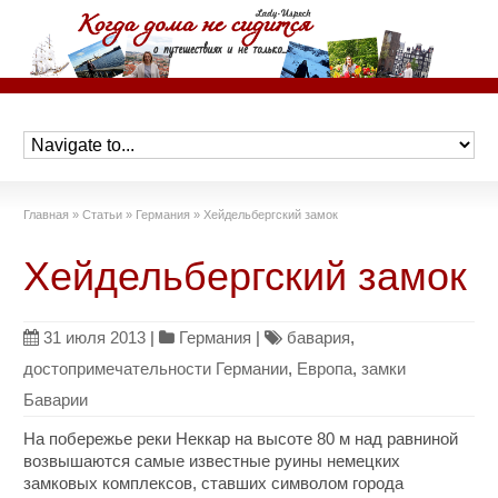
Главная
»
Статьи
»
Германия
»
Хейдельбергский замок
Хейдельбергский замок
31 июля 2013
|
Германия
|
бавария
,
достопримечательности Германии
,
Европа
,
замки
Баварии
На побережье реки Неккар на высоте 80 м над равниной
возвышаются самые известные руины немецких
замковых комплексов, ставших символом города