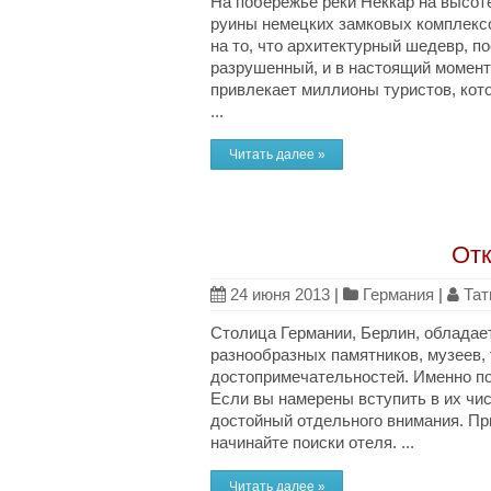
На побережье реки Неккар на высот
руины немецких замковых комплексо
на то, что архитектурный шедевр, по
разрушенный, и в настоящий момент
привлекает миллионы туристов, кот
...
Читать далее »
Отк
24 июня 2013
|
Германия
|
Тат
Столица Германии, Берлин, обладае
разнообразных памятников, музеев, 
достопримечательностей. Именно поэ
Если вы намерены вступить в их чис
достойный отдельного внимания. Пр
начинайте поиски отеля. ...
Читать далее »