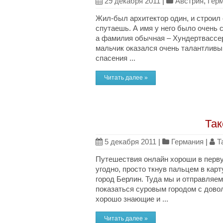
29 декабря 2011
|
Австрия
,
Гер
Жил-был архитектор один, и строил 
спутаешь. А имя у него было очень 
а фамилия обычная – Хундертвассер
мальчик оказался очень талантливым
спасения ...
Читать далее »
Так
5 декабря 2011
|
Германия
|
Т
Путешествия онлайн хороши в перву
угодно, просто ткнув пальцем в кар
город Берлин. Туда мы и отправляем
показаться суровым городом с довол
хорошо знающие и ...
Читать далее »