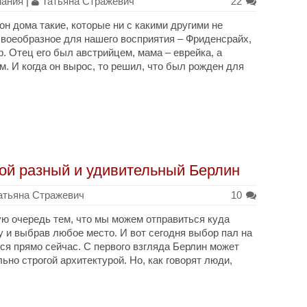
мания
|
Татьяна Стражевич
22
он дома такие, которые ни с какими другими не
своеобразное для нашего восприятия – Фриденсрайх,
. Отец его был австрийцем, мама – еврейка, а
. И когда он вырос, то решил, что был рожден для
ой разный и удивительный Берлин
атьяна Стражевич
10
ю очередь тем, что мы можем отправиться куда
ту и выбрав любое место. И вот сегодня выбор пал на
ся прямо сейчас. С первого взгляда Берлин может
ьно строгой архитектурой. Но, как говорят люди,