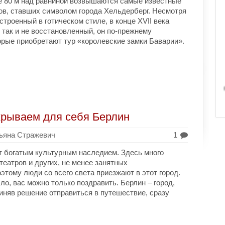
е 80 м над равниной возвышаются самые известные
в, ставших символом города Хельдерберг. Несмотря
строенный в готическом стиле, в конце XVII века
 так и не восстановленный, он по-прежнему
орые приобретают тур «королевские замки Баварии».
рываем для себя Берлин
ьяна Стражевич
1
т богатым культурным наследием. Здесь много
театров и других, не менее занятных
тому люди со всего света приезжают в этот город.
ло, вас можно только поздравить. Берлин – город,
иняв решение отправиться в путешествие, сразу