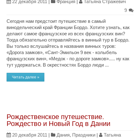
22 декабря 2011
|
Франция
|
Татьяна Стражевич
9
Сегодня нам предстоит путешествие в самый
винодельческий край Франции Бордо. Хотите узнать, как
делают самое французское из всех французских вин?
Тогда обязательно отправляйтесь в винный тур в Бордо.
Вы только вслушайтесь в названия винных туров:
«Дорога замков», «Сант-Эмильон 9 век - колыбель
французских вин», «Медок - по дороге замков»..... ну как
тут удержаться. В окрестностях Бордо люди ...
Читать далее »
Рождественское путешествие.
Рождество и Новый Год в Дании
20 декабря 2011
|
Дания
,
Праздники
|
Татьяна