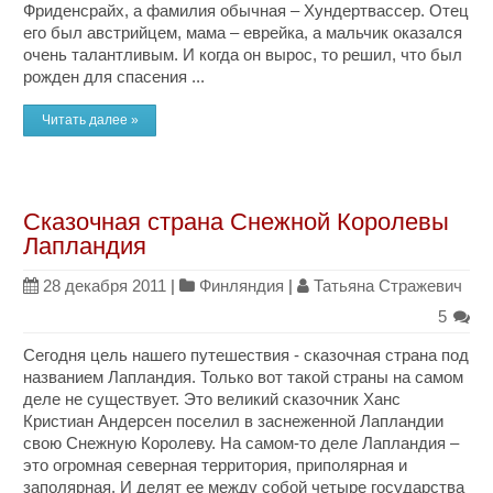
Фриденсрайх, а фамилия обычная – Хундертвассер. Отец
его был австрийцем, мама – еврейка, а мальчик оказался
очень талантливым. И когда он вырос, то решил, что был
рожден для спасения ...
Читать далее »
Сказочная страна Снежной Королевы
Лапландия
28 декабря 2011
|
Финляндия
|
Татьяна Стражевич
5
Сегодня цель нашего путешествия - сказочная страна под
названием Лапландия. Только вот такой страны на самом
деле не существует. Это великий сказочник Ханс
Кристиан Андерсен поселил в заснеженной Лапландии
свою Снежную Королеву. На самом-то деле Лапландия –
это огромная северная территория, приполярная и
заполярная. И делят ее между собой четыре государства