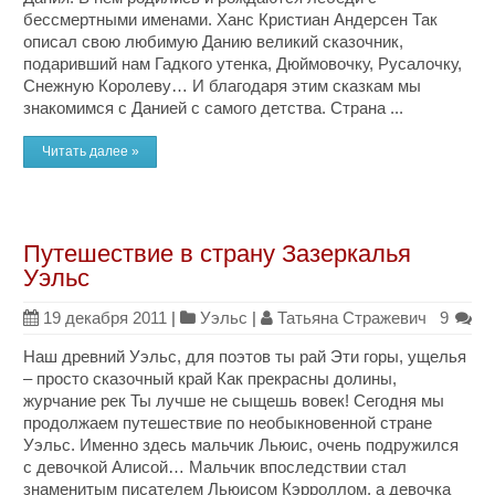
бессмертными именами. Ханс Кристиан Андерсен Так
описал свою любимую Данию великий сказочник,
подаривший нам Гадкого утенка, Дюймовочку, Русалочку,
Снежную Королеву… И благодаря этим сказкам мы
знакомимся с Данией с самого детства. Страна ...
Читать далее »
Путешествие в страну Зазеркалья
Уэльс
19 декабря 2011
|
Уэльс
|
Татьяна Стражевич
9
Наш древний Уэльс, для поэтов ты рай Эти горы, ущелья
– просто сказочный край Как прекрасны долины,
журчание рек Ты лучше не сыщешь вовек! Сегодня мы
продолжаем путешествие по необыкновенной стране
Уэльс. Именно здесь мальчик Льюис, очень подружился
с девочкой Алисой… Мальчик впоследствии стал
знаменитым писателем Льюисом Кэрроллом, а девочка