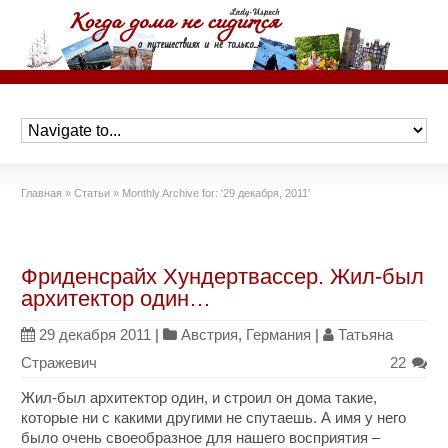
Главная
»
Статьи
»
Monthly Archive for: '29 декабря, 2011'
Фриденсрайх Хундертвассер. Жил-был
архитектор один…
29 декабря 2011
|
Австрия
,
Германия
|
Татьяна
Стражевич
22
Жил-был архитектор один, и строил он дома такие,
которые ни с какими другими не спутаешь. А имя у него
было очень своеобразное для нашего восприятия –