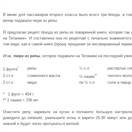
В меню для пассажиров второго класса было всего три блюда, в то
вечер подавали пюре из репы.
Я предлагаю рецепт блюда из репы из поваренной книги, которая так
на Титанике». И составлена она по рецептам с печально знаменитого
том виде, как в самой книге (прошу прощения за несовершенный перев
Итак,
пюре из репы
, которое подавали на Титанике на последний ужи
*
репы
¼ ч.л.
растертых с
2 фунта
2 ст.л.
сливочного масла
**
теплого моло
½ чашки
2 ст.л.
меда
по ½ ч.л.
соли и перца
* 1 фунт = 454 г
** 1 чашка = 236 мл
Очистите репу, нарежьте на куски и положите большую кастрюл
доведите до кипения, уменьшите огонь и варите 25-30 минут или до
нежной и будет легко протыкаться вилкой.