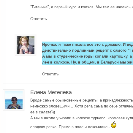
“Титанике”, а первый курс и колхоз. Мы там ее наелись
Ответить
Ирочка, я тоже писала все это с дрожью. И ве
действительно подлинный рецепт с самого “Т
А мы в студенческие годы копали картошку, а 
лен в колхозе. Ну, в общем, в Беларуси мы ж
Ответить
Елена Метелева
Вроде самые обыкновенные рецепты, а принадлежность 
немножко зловещими… Хотя репа сама по себе отличны
её в салате)))
А мы в школе убирали в колхозе турнепс, кормовая куль
сладкая репка! Прямо в поле и лакомились