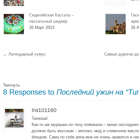
Сицилийская Кассата –
Гаск
пасхальный шедевр
арм
26 Март 2013
26 А
←
Легендарный хумус
Самые дорогие до
Твитнуть
8 Responses to
Последний ужин на “Ти
Ira101160
Танюша!
Как-то аж мурашки по телу побежали – меню последнег
должно быть вкусным – молоко, мед и сливочное масл
блюдом. Сама по себе репа мне не очень нравится и на