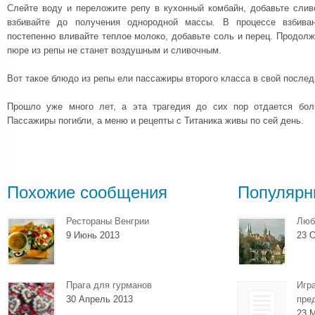
Слейте воду и переложите репу в кухонный комбайн, добавьте слив
взбивайте до получения однородной массы. В процессе взбиван
постепенно вливайте теплое молоко, добавьте соль и перец. Продолжа
пюре из репы не станет воздушным и сливочным.
Вот такое блюдо из репы ели пассажиры второго класса в свой послед
Прошло уже много лет, а эта трагедия до сих пор отдается бо
Пассажиры погибли, а меню и рецепты с Титаника живы по сей день.
Похожие сообщения
Популярн
Рестораны Венгрии
Люб
9 Июнь 2013
23 О
Прага для гурманов
Игр
30 Апрель 2013
пре
23 