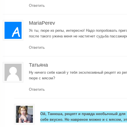
Ответить
MariaPerev
Ух ты, пюре из репы, интересно! Надо попробовать приг
после такого ужина меня не настигнет судьба пассажиро
Ответить
Татьяна
Ну ничего себе какой у тебя эксклюзивный рецепт из реп
пюре с мясом?
Ответить
Ой, Танюша, рецепт и правда необычный для н
себе вкусно. Но навреное можно и с мясом, эт