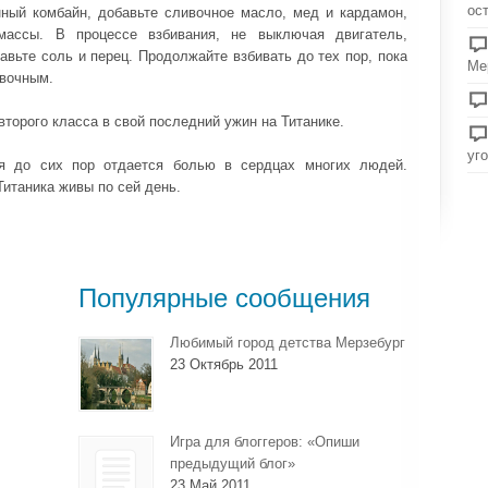
ос
нный комбайн, добавьте сливочное масло, мед и кардамон,
массы. В процессе взбивания, не выключая двигатель,
авьте соль и перец. Продолжайте взбивать до тех пор, пока
Ме
ивочным.
второго класса в свой последний ужин на Титанике.
уг
ия до сих пор отдается болью в сердцах многих людей.
Титаника живы по сей день.
Популярные сообщения
Любимый город детства Мерзебург
23 Октябрь 2011
Игра для блоггеров: «Опиши
предыдущий блог»
23 Май 2011