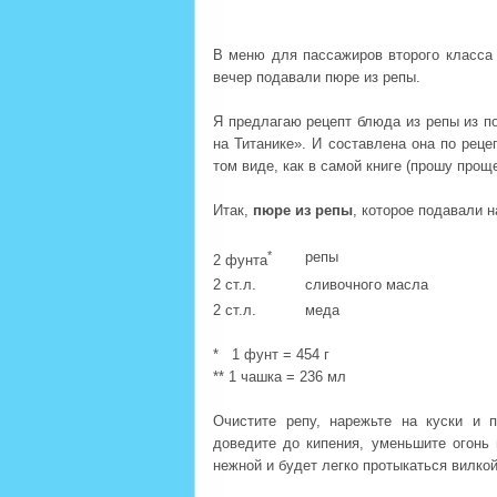
В меню для пассажиров второго класса
вечер подавали пюре из репы.
Я предлагаю рецепт блюда из репы из по
на Титанике». И составлена она по реце
том виде, как в самой книге (прошу прощ
Итак,
пюре из репы
, которое подавали 
*
репы
2 фунта
2 ст.л.
сливочного масла
2 ст.л.
меда
* 1 фунт = 454 г
** 1 чашка = 236 мл
Очистите репу, нарежьте на куски и
доведите до кипения, уменьшите огонь 
нежной и будет легко протыкаться вилкой