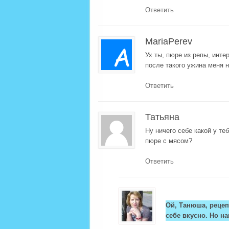
Ответить
MariaPerev
Ух ты, пюре из репы, инте
после такого ужина меня н
Ответить
Татьяна
Ну ничего себе какой у те
пюре с мясом?
Ответить
Ой, Танюша, рецеп
себе вкусно. Но на