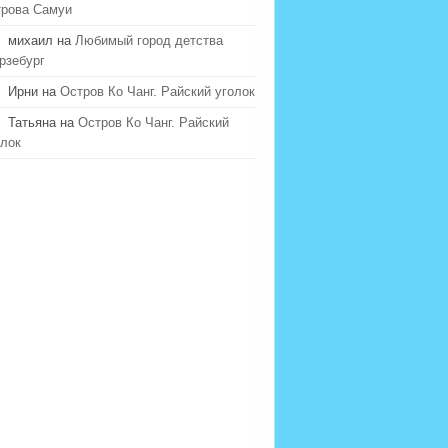
трова Самуи
михаил на
Любимый город детства
рзебург
Ирни на
Остров Ко Чанг. Райский уголок
Татьяна на
Остров Ко Чанг. Райский
олок