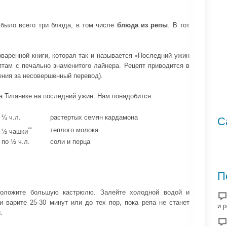
 было всего три блюда, в том числе
блюда из репы
. В тот
варенной книги, которая так и называется «Последний ужин
птам с печально знаменитого лайнера. Рецепт приводится в
ения за несовершенный перевод).
на Титанике на последний ужин. Нам понадобится:
¼ ч.л.
растертых семян кардамона
С
**
теплого молока
½ чашки
по ½ ч.л.
соли и перца
П
 положите большую кастрюлю. Залейте холодной водой и
и варите 25-30 минут или до тех пор, пока репа не станет
и 
.