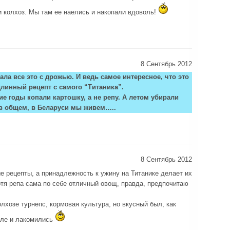
 и колхоз. Мы там ее наелись и накопали вдоволь!
8 Сентябрь 2012
ала все это с дрожью. И ведь самое интересное, что это
линный рецепт с самого “Титаника”.
ие годы копали картошку, а не репу. А летом убирали
, в общем, в Беларуси мы живем…..
8 Сентябрь 2012
 рецепты, а принадлежность к ужину на Титанике делает их
я репа сама по себе отличный овощ, правда, предпочитаю
лхозе турнепс, кормовая культура, но вкусный был, как
оле и лакомились