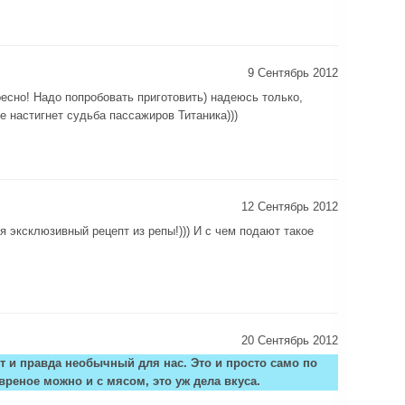
9 Сентябрь 2012
ресно! Надо попробовать приготовить) надеюсь только,
е настигнет судьба пассажиров Титаника)))
12 Сентябрь 2012
бя эксклюзивный рецепт из репы!))) И с чем подают такое
20 Сентябрь 2012
т и правда необычный для нас. Это и просто само по
вреное можно и с мясом, это уж дела вкуса.