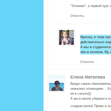
“Титанике”, а первый курс
Ответить
Ирочка, я тоже пис
действительно под
А мы в студенческ
лен в колхозе. Ну
Ответить
Елена Метелева
Вроде самые обыкновенные
немножко зловещими… Хот
её в салате)))
А мы в школе убирали в ко
сладкая репка! Прямо в п