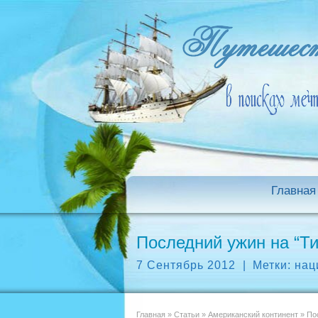
Главная
Последний ужин на “Ти
7 Сентябрь 2012
|
Метки:
нац
Главная
»
Статьи
»
Американский континент
»
Пос