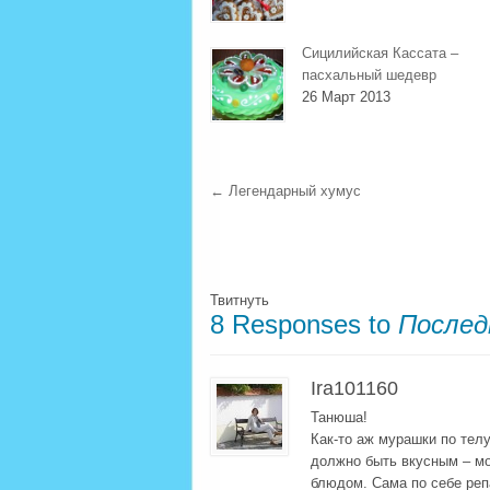
Сицилийская Кассата –
пасхальный шедевр
26 Март 2013
←
Легендарный хумус
Твитнуть
8 Responses to
Послед
Ira101160
Танюша!
Как-то аж мурашки по тел
должно быть вкусным – мо
блюдом. Сама по себе реп