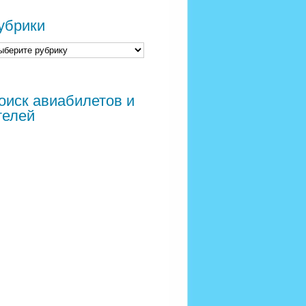
убрики
оиск авиабилетов и
телей