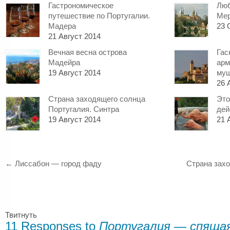
Гастрономическое
Люб
путешествие по Португалии.
Мер
Мадера
23 
21 Август 2014
Вечная весна острова
Гас
Мадейра
арм
19 Август 2014
муш
26 
Страна заходящего солнца
Это
Португалия. Синтра
дей
19 Август 2014
21 
←
Лиссабон — город фаду
Страна захо
Твитнуть
11 Responses to
Португалия — спящая