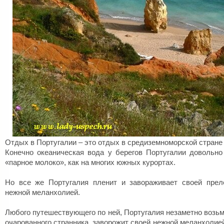
Отдых в Португалии – это отдых в средиземноморской стране
Конечно океаническая вода у берегов Португалии довольно
«парное молоко», как на многих южных курортах.
Но все же Португалия пленит и завораживает своей прел
нежной меланхолией.
Любого путешествующего по ней, Португалия незаметно возьме
очарованного странника, заворожит своей нежной меланхолие