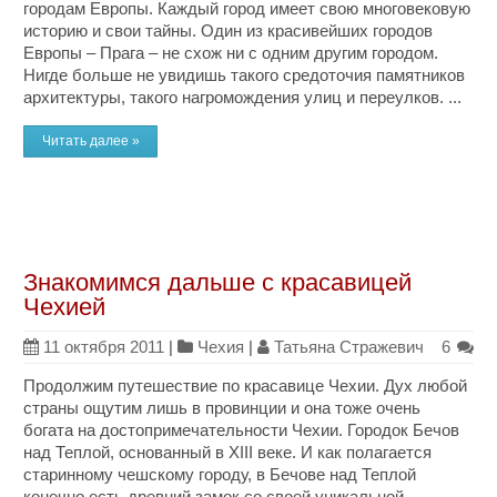
городам Европы. Каждый город имеет свою многовековую
историю и свои тайны. Один из красивейших городов
Европы – Прага – не схож ни с одним другим городом.
Нигде больше не увидишь такого средоточия памятников
архитектуры, такого нагромождения улиц и переулков. ...
Читать далее »
Знакомимся дальше с красавицей
Чехией
11 октября 2011
|
Чехия
|
Татьяна Стражевич
6
Продолжим путешествие по красавице Чехии. Дух любой
страны ощутим лишь в провинции и она тоже очень
богата на достопримечательности Чехии. Городок Бечов
над Теплой, основанный в XIII веке. И как полагается
старинному чешскому городу, в Бечове над Теплой
конечно есть древний замок со своей уникальной