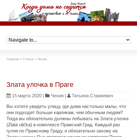
Главная
»
Статьи
»
Чехия
Злата улочка в Праге
15 марта 2020
|
Чехия
|
Татьяна Стражевич
Вы хотите увидеть улицу, где дома настолько малы, что
они подходят больше карликам, чем обычным людям?
Тогда вы обязательно должны побывать на Злата улочка
(Zlatá ulička) в комплексе Пражский Град. Каждый раз
гуляя по Пражскому Граду, я обязательно захожу на
Злату улочку. Она является одним из символов Праги.