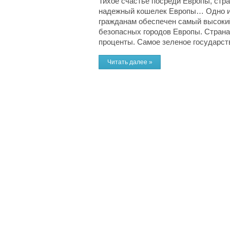
Тихое счастье посреди Европы, стра
надежный кошелек Европы… Одно из 
гражданам обеспечен самый высокий
безопасных городов Европы. Страна
проценты. Самое зеленое государство
Читать далее »