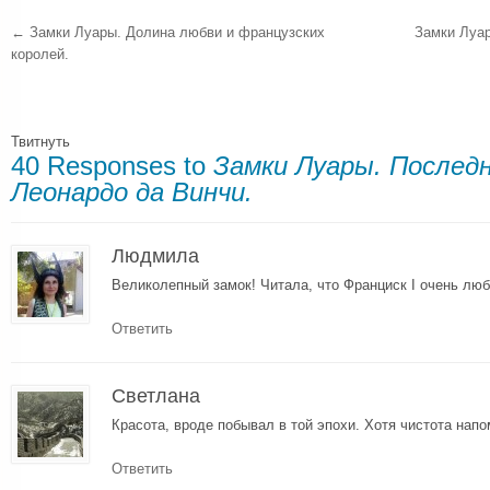
←
Замки Луары. Долина любви и французских
Замки Луар
королей.
Твитнуть
40 Responses to
Замки Луары. Послед
Леонардо да Винчи.
Людмила
Великолепный замок! Читала, что Франциск І очень лю
Ответить
Светлана
Красота, вроде побывал в той эпохи. Хотя чистота нап
Ответить