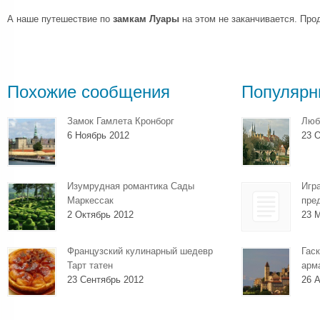
А наше путешествие по
замкам Луары
на этом не заканчивается. Пр
Похожие сообщения
Популярн
Замок Гамлета Кронборг
Люб
6 Ноябрь 2012
23 О
Изумрудная романтика Сады
Игр
Маркессак
пре
2 Октябрь 2012
23 
Французский кулинарный шедевр
Гаск
Тарт татен
арм
23 Сентябрь 2012
26 А