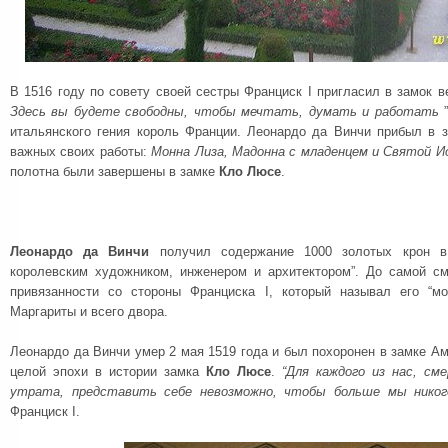
В 1516 году по совету своей сестры Франциск I пригласил в замок 
Здесь вы будете свободны, чтобы мечтать, думать и работать
итальянского гения король Франции. Леонардо да Винчи прибыл в з
важных своих работы:
Монна Лиза, Мадонна с младенцем и Святой 
полотна были завершены в замке
Кло Люсе
.
Леонардо да Винчи
получил содержание 1000 золотых крон 
королевским художником, инженером и архитектором”.
До самой см
привязанности со стороны Франциска I, который называл его “мо
Маргариты и всего двора.
Леонардо да Винчи умер 2 мая 1519 года и был похоронен в замке А
целой эпохи в истории замка
Кло Люсе
.
“
Для каждого из нас, см
утрата, представить себе невозможно, чтобы больше мы никогд
Франциск I.