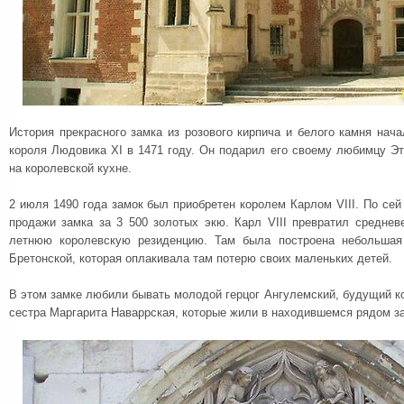
История прекрасного замка из розового кирпича и белого камня нач
короля Людовика XI в 1471 году. Он подарил его своему любимцу Э
на королевской кухне.
2 июля 1490 года замок был приобретен королем Карлом VIII. По сей
продажи замка за 3 500 золотых экю. Карл VIII превратил среднев
летнюю королевскую резиденцию. Там была построена небольшая
Бретонской, которая оплакивала там потерю своих маленьких детей.
В этом замке любили бывать молодой герцог Ангулемский, будущий ко
сестра Маргарита Наваррская, которые жили в находившемся рядом з