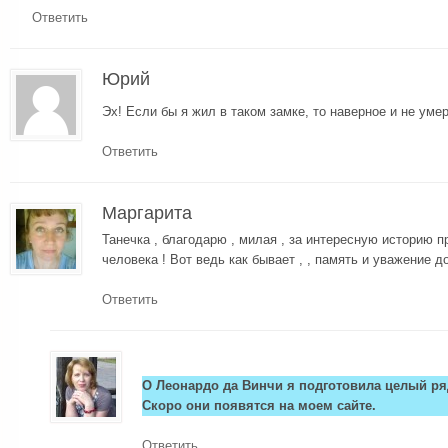
Ответить
Юрий
Эх! Если бы я жил в таком замке, то наверное и не умер
Ответить
Маргарита
Танечка , благодарю , милая , за интересную историю п
человека ! Вот ведь как бывает , , память и уважение д
Ответить
О Леонардо да Винчи я подготовила целый ряд
Скоро они появятся на моем сайте.
Ответить