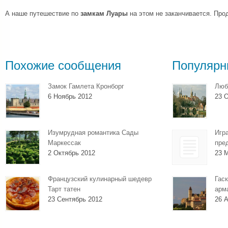
А наше путешествие по
замкам Луары
на этом не заканчивается. Пр
Похожие сообщения
Популярн
Замок Гамлета Кронборг
Люб
6 Ноябрь 2012
23 О
Изумрудная романтика Сады
Игр
Маркессак
пре
2 Октябрь 2012
23 
Французский кулинарный шедевр
Гаск
Тарт татен
арм
23 Сентябрь 2012
26 А