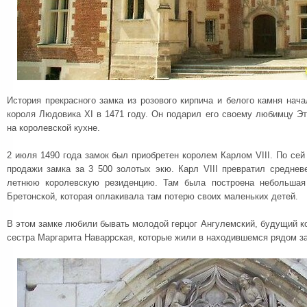
История прекрасного замка из розового кирпича и белого камня нач
короля Людовика XI в 1471 году. Он подарил его своему любимцу Э
на королевской кухне.
2 июля 1490 года замок был приобретен королем Карлом VIII. По сей
продажи замка за 3 500 золотых экю. Карл VIII превратил среднев
летнюю королевскую резиденцию. Там была построена небольшая
Бретонской, которая оплакивала там потерю своих маленьких детей.
В этом замке любили бывать молодой герцог Ангулемский, будущий ко
сестра Маргарита Наваррская, которые жили в находившемся рядом з