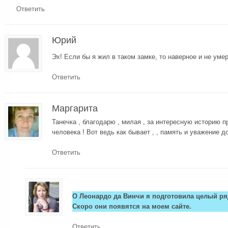
Ответить
Юрий
Эх! Если бы я жил в таком замке, то наверное и не умер
Ответить
Маргарита
Танечка , благодарю , милая , за интересную историю п
человека ! Вот ведь как бывает , , память и уважение д
Ответить
О Леонардо да Винчи я подготовила целый ряд
Скоро они появятся на моем сайте.
Ответить