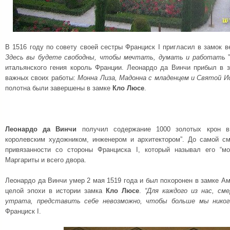
В 1516 году по совету своей сестры Франциск I пригласил в замок 
Здесь вы будете свободны, чтобы мечтать, думать и работать
итальянского гения король Франции. Леонардо да Винчи прибыл в з
важных своих работы:
Монна Лиза, Мадонна с младенцем и Святой 
полотна были завершены в замке
Кло Люсе
.
Леонардо да Винчи
получил содержание 1000 золотых крон 
королевским художником, инженером и архитектором”.
До самой см
привязанности со стороны Франциска I, который называл его “мо
Маргариты и всего двора.
Леонардо да Винчи умер 2 мая 1519 года и был похоронен в замке А
целой эпохи в истории замка
Кло Люсе
.
“
Для каждого из нас, см
утрата, представить себе невозможно, чтобы больше мы никогд
Франциск I.