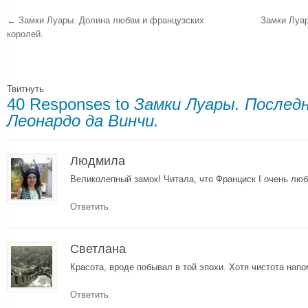
←
Замки Луары. Долина любви и французских
Замки Луар
королей.
Твитнуть
40 Responses to
Замки Луары. Послед
Леонардо да Винчи.
Людмила
Великолепный замок! Читала, что Франциск І очень лю
Ответить
Светлана
Красота, вроде побывал в той эпохи. Хотя чистота нап
Ответить