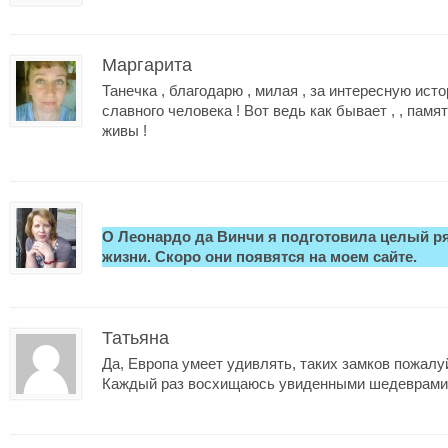
Маргарита
Танечка , благодарю , милая , за интересную ист
славного человека ! Вот ведь как бывает , , памя
живы !
О Леонардо да Винчи я подготовила целый ряд
жизни. Скоро они появятся на моем сайте.
Татьяна
Да, Европа умеет удивлять, таких замков пожалу
Каждый раз восхищаюсь увиденными шедеврами 