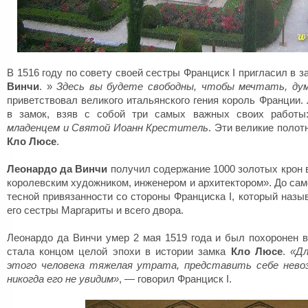
В 1516 году по совету своей сестры Франциск I пригласил в з
Винчи
.
»
Здесь вы будете свободны, чтобы мечтать, ду
приветствовал великого итальянского гения король Франции.
в замок, взяв с собой три самых важных своих работ
младенцем и Святой Иоанн Креститель
. Эти великие поло
Кло Люсе
.
Леонардо да Винчи
получил содержание 1000 золотых крон в
королевским художником, инженером и архитектором».
До сам
тесной привязанности со стороны Франциска I, который назыв
его сестры Маргариты и всего двора.
Леонардо да Винчи умер 2 мая 1519 года и был похоронен 
стала концом целой эпохи в истории замка
Кло Люсе
.
«
Дл
этого человека тяжелая утрата, представить себе нево
никогда его не увидим»
, — говорил Франциск I.