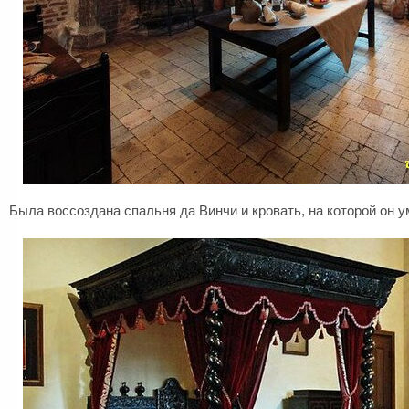
Была воссоздана спальня да Винчи и кровать, на которой он у