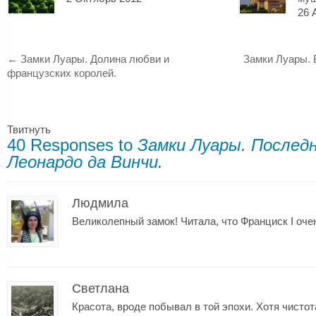
26 
←
Замки Луары. Долина любви и
Замки Луары. 
французских королей.
Твитнуть
40 Responses to
Замки Луары. Послед
Леонардо да Винчи.
Людмила
Великолепный замок! Читала, что Франциск І оч
Светлана
Красота, вроде побывал в той эпохи. Хотя чисто