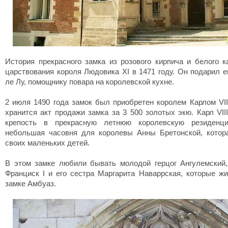
История прекрасного замка из розового кирпича и белого 
царствования короля Людовика XI в 1471 году. Он подарил 
ле Лу, помощнику повара на королевской кухне.
2 июля 1490 года замок был приобретен королем Карлом VII
хранится акт продажи замка за 3 500 золотых экю. Карл VII
крепость в прекрасную летнюю королевскую резиденц
небольшая часовня для королевы Анны Бретонской, котор
своих маленьких детей.
В этом замке любили бывать молодой герцог Ангулемский
Франциск I и его сестра Маргарита Наваррская, которые 
замке Амбуаз.