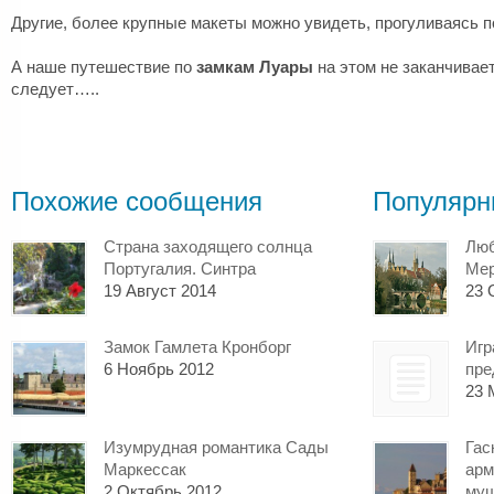
Другие, более крупные макеты можно увидеть, прогуливаясь по
А наше путешествие по
замкам Луары
на этом не заканчивае
следует…..
Похожие сообщения
Популярн
Страна заходящего солнца
Люб
Португалия. Синтра
Мер
19 Август 2014
23 
Замок Гамлета Кронборг
Игр
6 Ноябрь 2012
пре
23 
Изумрудная романтика Сады
Гас
Маркессак
арм
2 Октябрь 2012
муш