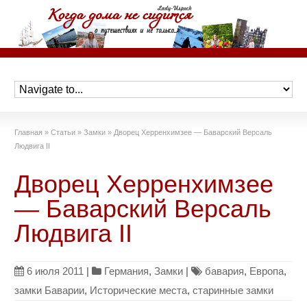
Главная
»
Статьи
»
Замки
»
Дворец Херренхимзее — Баварский Версаль
Людвига II
Дворец Херренхимзее
— Баварский Версаль
Людвига II
6 июля 2011
|
Германия
,
Замки
|
бавария
,
Европа
,
замки Баварии
,
Исторические места
,
старинные замки