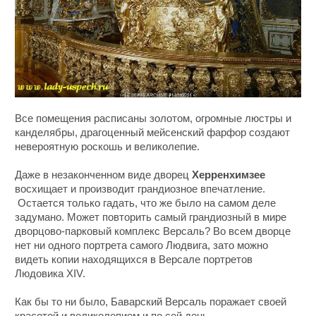
Все помещения расписаны золотом, огромные люстры и
канделябры, драгоценный мейсенский фарфор создают
невероятную роскошь и великолепие.
Даже в незаконченном виде дворец
Херренхимзее
восхищает и производит грандиозное впечатление.
Остается только гадать, что же было на самом деле
задумано. Может повторить самый грандиозный в мире
дворцово-парковый комплекс Версаль? Во всем дворце
нет ни одного портрета самого Людвига, зато можно
видеть копии находящихся в Версале портретов
Людовика XIV.
Как бы то ни было, Баварский Версаль поражает своей
красотой и великолепием и по сей день.