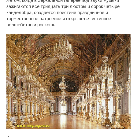
Летом, когда в Зеркальной галерее под звуки музыки
зажигаются все тридцать три люстры и сорок четыре
канделябра, создается поистине праздничное и
торжественное натроение и открывется истинное
волшебство и роскошь.