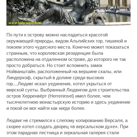
По пути к острову можно насладиться красотой
окружающей природы, видом Альпийских гор, тишиной и
покоем этого чудесного места. Конечно может показаться
странным, что королевская резиденция была
расположена на отдаленном острове, до которого не так
просто добраться. Но стоит вспомнить замок
Нойванштайн, расположенный на вершине скалы, или
Линдерхоф, скрытый в долине среди высоких
гор....Людивг искал уединения, хотел укрыться от
мирской суеты. Выбранный Людвигом для строительства
остров Херренвёрт (Herreninsel) имел более, чем
тысячелетнюю монастырскую историю и здесь уединение
и покой он мог найти как нигде более.
Людвиг не стремился к слепому копированию Версаля, а
скорее хотел создать дворец «в версальском духе». При
этом парадная лестница и зеркальная галерея стали