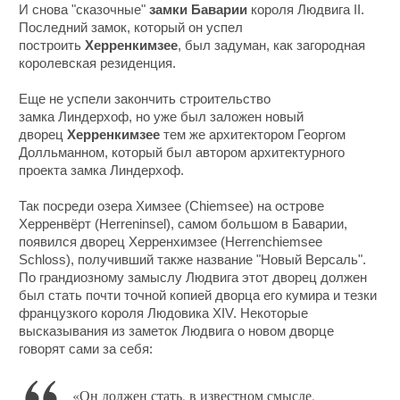
И снова "сказочные"
замки Баварии
короля Людвига II.
Последний замок, который он успел
построить
Херренкимзее
, был задуман, как загородная
королевская резиденция.
Еще не успели закончить строительство
замка Линдерхоф, но уже был заложен новый
дворец
Херренкимзее
тем же архитектором Георгом
Долльманном, который был автором архитектурного
проекта замка Линдерхоф.
Так посреди озера Химзее (Chiemsee) на острове
Херренвёрт (Herreninsel), самом большом в Баварии,
появился дворец Херренхимзее (Herrenchiemsee
Schloss), получивший также название "Новый Версаль".
По грандиозному замыслу Людвига этот дворец должен
был стать почти точной копией дворца его кумира и тезки
французкого короля Людовика XIV. Некоторые
высказывания из заметок Людвига о новом дворце
говорят сами за себя:
«Он должен стать, в известном смысле,