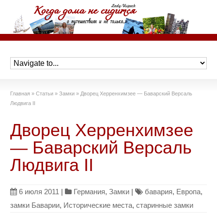
Главная
»
Статьи
»
Замки
»
Дворец Херренхимзее — Баварский Версаль
Людвига II
Дворец Херренхимзее
— Баварский Версаль
Людвига II
6 июля 2011
|
Германия
,
Замки
|
бавария
,
Европа
,
замки Баварии
,
Исторические места
,
старинные замки