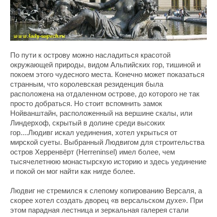
По пути к острову можно насладиться красотой
окружающей природы, видом Альпийских гор, тишиной и
покоем этого чудесного места. Конечно может показаться
странным, что королевская резиденция была
расположена на отдаленном острове, до которого не так
просто добраться. Но стоит вспомнить замок
Нойванштайн, расположенный на вершине скалы, или
Линдерхоф, скрытый в долине среди высоких
гор....Людивг искал уединения, хотел укрыться от
мирской суеты. Выбранный Людвигом для строительства
остров Херренвёрт (Herreninsel) имел более, чем
тысячелетнюю монастырскую историю и здесь уединение
и покой он мог найти как нигде более.
Людвиг не стремился к слепому копированию Версаля, а
скорее хотел создать дворец «в версальском духе». При
этом парадная лестница и зеркальная галерея стали