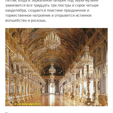
Летом, когда в Зеркальной галерее под звуки музыки
зажигаются все тридцать три люстры и сорок четыре
канделябра, создается поистине праздничное и
торжественное натроение и открывется истинное
волшебство и роскошь.