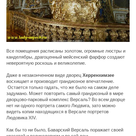
Все помещения расписаны золотом, огромные люстры и
канделябры, драгоценный мейсенский фарфор создают
невероятную роскошь и великолепие.
Даже в незаконченном виде дворец
Херренхимзее
восхищает и производит грандиозное впечатление.
Остается только гадать, что же было на самом деле
задумано. Может повторить самый грандиозный в мире
дворцово-парковый комплекс Версаль? Во всем дворце
нет ни одного портрета самого Людвига, зато можно
видеть копии находящихся в Версале портретов
Людовика XIV.
Как бы то ни было, Баварский Версаль поражает своей
красотой и великолепием и по сей день.