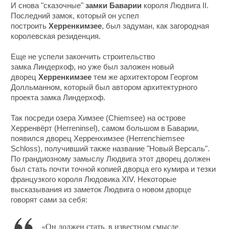
И снова "сказочные"
замки Баварии
короля Людвига II.
Последний замок, который он успел
построить
Херренкимзее
, был задуман, как загородная
королевская резиденция.
Еще не успели закончить строительство
замка Линдерхоф, но уже был заложен новый
дворец
Херренкимзее
тем же архитектором Георгом
Долльманном, который был автором архитектурного
проекта замка Линдерхоф.
Так посреди озера Химзее (Chiemsee) на острове
Херренвёрт (Herreninsel), самом большом в Баварии,
появился дворец Херренхимзее (Herrenchiemsee
Schloss), получивший также название "Новый Версаль".
По грандиозному замыслу Людвига этот дворец должен
был стать почти точной копией дворца его кумира и тезки
французкого короля Людовика XIV. Некоторые
высказывания из заметок Людвига о новом дворце
говорят сами за себя:
«Он должен стать, в известном смысле,