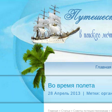
Главная
Во время полета
28 Апрель 2013
|
Метки:
орга
Главная
»
Статьи
»
Советы путешественникам
»
В