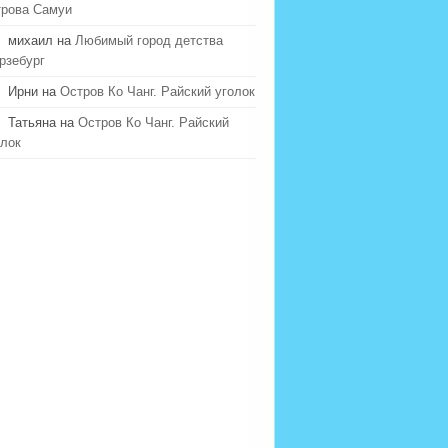
трова Самуи
михаил на
Любимый город детства
рзебург
Ирни на
Остров Ко Чанг. Райский уголок
Татьяна на
Остров Ко Чанг. Райский
олок