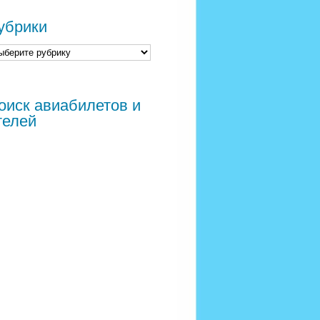
убрики
оиск авиабилетов и
телей