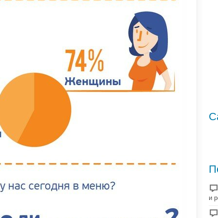
С
П
и 