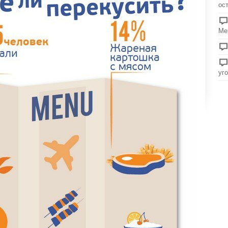
ос
Ме
уг