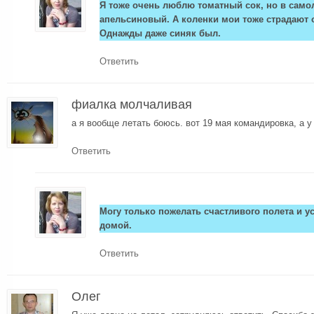
Я тоже очень люблю томатный сок, но в само
апельсиновый. А коленки мои тоже страдают 
Однажды даже синяк был.
Ответить
фиалка молчаливая
а я вообще летать боюсь. вот 19 мая командировка, а у
Ответить
Могу только пожелать счастливого полета и 
домой.
Ответить
Олег