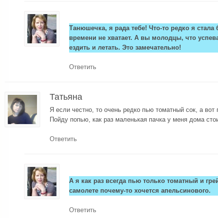
Танюшечка, я рада тебе! Что-то редко я стала
времени не хватает. А вы молодцы, что успев
ездить и летать. Это замечательно!
Ответить
Татьяна
Я если честно, то очень редко пью томатный сок, а вот 
Пойду попью, как раз маленькая пачка у меня дома стои
Ответить
А я как раз всегда пью только томатный и гр
самолете почему-то хочется апельсинового.
Ответить