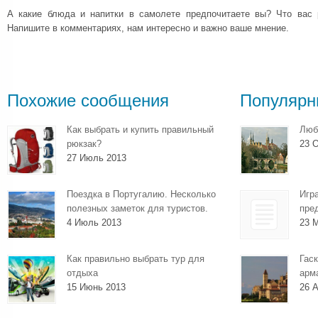
А какие блюда и напитки в самолете предпочитаете вы? Что вас 
Напишите в комментариях, нам интересно и важно ваше мнение.
Похожие сообщения
Популярн
Как выбрать и купить правильный
Люб
рюкзак?
23 О
27 Июль 2013
Поездка в Португалию. Несколько
Игр
полезных заметок для туристов.
пре
4 Июль 2013
23 
Как правильно выбрать тур для
Гаск
отдыха
арм
15 Июнь 2013
26 А