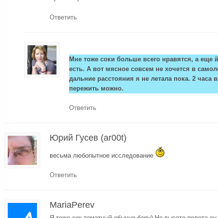
Ответить
Мне тоже соки больше всего нравятся, а еще 
есть. А вот мясное совсем не хочется в самол
дальние расстояния я не летала пока. 2 часа 
пережить можно.
Ответить
Юрий Гусев (ar00t)
весьма любопытное исследование
Ответить
MariaPerev
Я тоже сок томатный обычно беру) На высоте полета он 