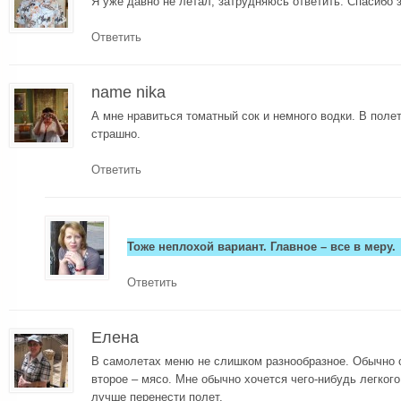
Я уже давно не летал, затрудняюсь ответить. Спасибо 
Ответить
name nika
А мне нравиться томатный сок и немного водки. В полет
страшно.
Ответить
Тоже неплохой вариант. Главное – все в меру.
Ответить
Елена
В самолетах меню не слишком разнообразное. Обычно 
второе – мясо. Мне обычно хочется чего-нибудь легкого
лучше перенести полет.