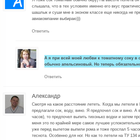
слышала, что в тех условиях именно его вкус практичес
шашлык и суши мне в эконом классе еще никогда не пре
авиакомпании выбираю)))
Ответить
А я при всей моей любви к томатному соку в 
обычно апельсиновый. Но теперь обязательн
Ответить
Александр
Смотря на какое расстояние лететь. Когда мы летели в
предлагали сок, воду, вино. Я предпочел сок и вино. А в
часов), то предпочел выпить тихонько водки и затем пр
меня это по крайней мере самое лучшее успокоительно
уже перед вылетом выпили рома и тоже проспал 5 часов
теснота. Особенно для ног. Но как то летели на ТУ 134 