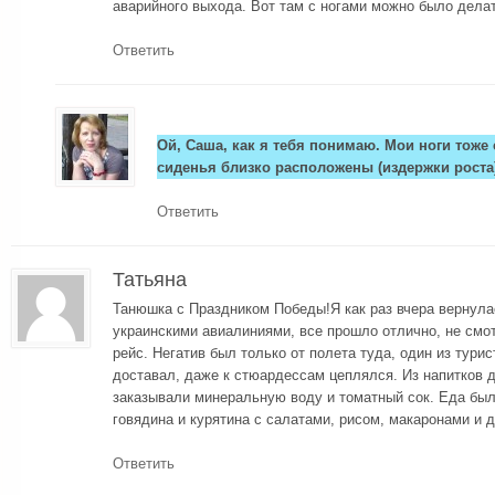
аварийного выхода. Вот там с ногами можно было делат
Ответить
Ой, Саша, как я тебя понимаю. Мои ноги тоже
сиденья близко расположены (издержки роста)
Ответить
Татьяна
Танюшка с Праздником Победы!Я как раз вчера вернула
украинскими авиалиниями, все прошло отлично, не смот
рейс. Негатив был только от полета туда, один из тури
доставал, даже к стюардессам цеплялся. Из напитков 
заказывали минеральную воду и томатный сок. Еда был
говядина и курятина с салатами, рисом, макаронами и 
Ответить