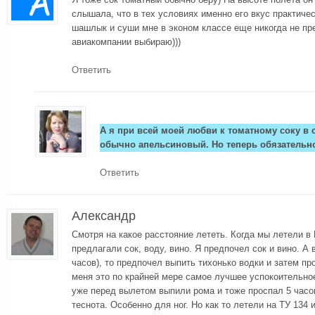
слышала, что в тех условиях именно его вкус практичес
шашлык и суши мне в эконом классе еще никогда не пре
авиакомпании выбираю)))
Ответить
А я при всей моей любви к томатному соку в 
обычно апельсиновый. Но теперь обязательн
Ответить
Александр
Смотря на какое расстояние лететь. Когда мы летели в
предлагали сок, воду, вино. Я предпочел сок и вино. А в
часов), то предпочел выпить тихонько водки и затем пр
меня это по крайней мере самое лучшее успокоительно
уже перед вылетом выпили рома и тоже проспал 5 часов
теснота. Особенно для ног. Но как то летели на ТУ 134 