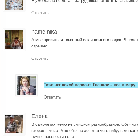
Я уже давно не летал, затрудняюсь ответить. Спасибо 
Ответить
name nika
А мне нравиться томатный сок и немного водки. В полет
страшно.
Ответить
Тоже неплохой вариант. Главное – все в меру.
Ответить
Елена
В самолетах меню не слишком разнообразное. Обычно 
второе – мясо. Мне обычно хочется чего-нибудь легкого
лучше перенести полет.