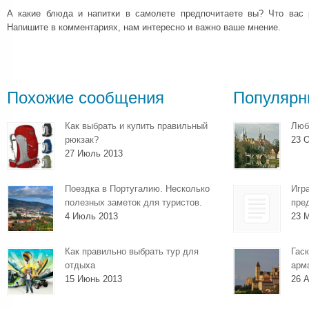
А какие блюда и напитки в самолете предпочитаете вы? Что вас 
Напишите в комментариях, нам интересно и важно ваше мнение.
Похожие сообщения
Популярн
Как выбрать и купить правильный
Люб
рюкзак?
23 О
27 Июль 2013
Поездка в Португалию. Несколько
Игр
полезных заметок для туристов.
пре
4 Июль 2013
23 
Как правильно выбрать тур для
Гаск
отдыха
арм
15 Июнь 2013
26 А