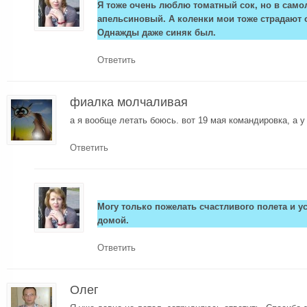
Я тоже очень люблю томатный сок, но в само
апельсиновый. А коленки мои тоже страдают 
Однажды даже синяк был.
Ответить
фиалка молчаливая
а я вообще летать боюсь. вот 19 мая командировка, а у
Ответить
Могу только пожелать счастливого полета и 
домой.
Ответить
Олег