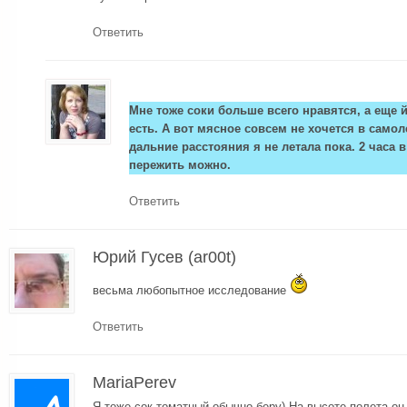
Ответить
Мне тоже соки больше всего нравятся, а еще 
есть. А вот мясное совсем не хочется в самол
дальние расстояния я не летала пока. 2 часа 
пережить можно.
Ответить
Юрий Гусев (ar00t)
весьма любопытное исследование
Ответить
MariaPerev
Я тоже сок томатный обычно беру) На высоте полета он 