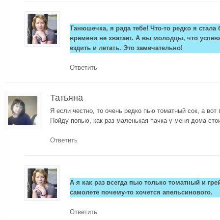
Танюшечка, я рада тебе! Что-то редко я стала
времени не хватает. А вы молодцы, что успев
ездить и летать. Это замечательно!
Ответить
Татьяна
Я если честно, то очень редко пью томатный сок, а вот 
Пойду попью, как раз маленькая пачка у меня дома стои
Ответить
А я как раз всегда пью только томатный и гр
самолете почему-то хочется апельсинового.
Ответить