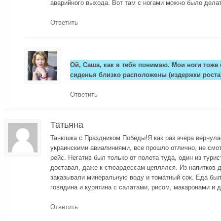
аварийного выхода. Вот там с ногами можно было делат
Ответить
Ой, Саша, как я тебя понимаю. Мои ноги тоже
сиденья близко расположены (издержки роста)
Ответить
Татьяна
Танюшка с Праздником Победы!Я как раз вчера вернула
украинскими авиалиниями, все прошло отлично, не смот
рейс. Негатив был только от полета туда, один из тури
доставал, даже к стюардессам цеплялся. Из напитков 
заказывали минеральную воду и томатный сок. Еда был
говядина и курятина с салатами, рисом, макаронами и 
Ответить