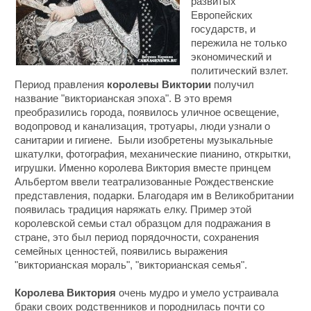
развитых
Европейских
государств, и
пережила не только
экономический и
политический взлет.
Период правления
королевы Виктории
получил
название "викторианская эпоха". В это время
преобразились города, появилось уличное освещение,
водопровод и канализация, тротуары, люди узнали о
санитарии и гигиене. Были изобретены музыкальные
шкатулки, фотография, механические пианино, открытки,
игрушки. Именно королева Виктория вместе принцем
Альбертом ввели театрализованные Рождественские
представления, подарки. Благодаря им в Великобритании
появилась традиция наряжать елку. Пример этой
королевской семьи стал образцом для подражания в
стране, это был период порядочности, сохранения
семейных ценностей, появились выражения
"викторианская мораль", "викторианская семья".
Королева Виктория
очень мудро и умело устраивала
браки своих родственников и породнилась почти со