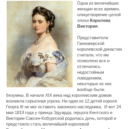
Одна из величайших
женщин всех времен,
олицетворение целой
эпохи
Королева
Виктория
.
Представители
Ганноверской
королевской династии
считали, что им
позволено все и
отличались
недостойным
поведением,
некоторые из них
вообще были
безумны. В начале XIX века над королевским домом
возникла серьезная угроза. Ни один из 12 детей короля
Георга III не мог оставить законного наследника. И вот 24
мая 1819 года у принца Эдуарда, герцога Кентского и
Виктории Саксен-Кобургской родилась дочь, которой и
предстояло стать величайшей королевой