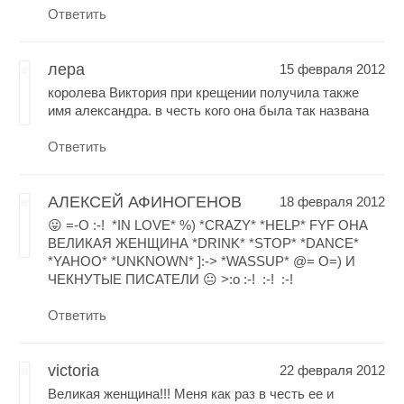
Ответить
лера
15 февраля 2012
королева Виктория при крещении получила также
имя александра. в честь кого она была так названа
Ответить
АЛЕКСЕЙ АФИНОГЕНОВ
18 февраля 2012
😛 =-O :-! *IN LOVE* %) *CRAZY* *HELP* FYF ОНА
ВЕЛИКАЯ ЖЕНЩИНА *DRINK* *STOP* *DANCE*
*YAHOO* *UNKNOWN* ]:-> *WASSUP* @= O=) И
ЧЕКНУТЫЕ ПИСАТЕЛИ 😐 >:o :-! :-! :-!
Ответить
victoria
22 февраля 2012
Великая женщина!!! Меня как раз в честь ее и