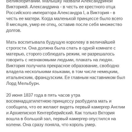
Великобритании. Малышку назвали Александриной
Викторией. Александрина - в честь ее крестного отца
Российского императора Александра I, а Виктория - в
честь ее матери. Когда маленькой принцессе было всего
8 месяцев, умер ее отец, оставив после себя множество
долгов.
Мать воспитывала будущую королеву в величайшей
строгости. Она должна была спать в одной комнате с
матерью, сторого соблюдать режим, не разрешалось
говорить с незнакомыми людьми, плакать на людях.
Виктория получила прекрасное образование, свободно
владела несколькими языками, в том числе немецким,
итальянским, французским. Ее главным наставником был
Лорд Мельбурн.
20 июня 1837 года в пять часов утра
восемнадцатилетнюю принцессу разбудила мать и
сообщила, что ее желают видеть первый камергер Англии
и Архиепископ Кентерберийский. Как только Вктория
вошла в большой зал, первый камергер опустился на
колени. Она сразу поняла, что король умер.