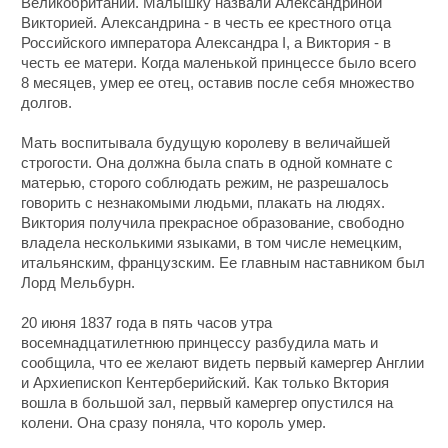
Великобритании. Малышку назвали Александриной
Викторией. Александрина - в честь ее крестного отца
Российского императора Александра I, а Виктория - в
честь ее матери. Когда маленькой принцессе было всего
8 месяцев, умер ее отец, оставив после себя множество
долгов.
Мать воспитывала будущую королеву в величайшей
строгости. Она должна была спать в одной комнате с
матерью, сторого соблюдать режим, не разрешалось
говорить с незнакомыми людьми, плакать на людях.
Виктория получила прекрасное образование, свободно
владела несколькими языками, в том числе немецким,
итальянским, французским. Ее главным наставником был
Лорд Мельбурн.
20 июня 1837 года в пять часов утра
восемнадцатилетнюю принцессу разбудила мать и
сообщила, что ее желают видеть первый камергер Англии
и Архиепископ Кентерберийский. Как только Вктория
вошла в большой зал, первый камергер опустился на
колени. Она сразу поняла, что король умер.