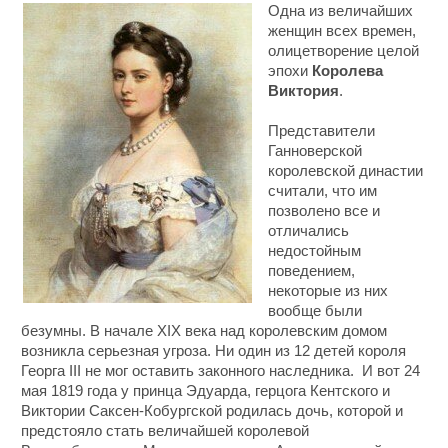
Одна из величайших
женщин всех времен,
олицетворение целой
эпохи
Королева
Виктория
.
Представители
Ганноверской
королевской династии
считали, что им
позволено все и
отличались
недостойным
поведением,
некоторые из них
вообще были
безумны. В начале XIX века над королевским домом
возникла серьезная угроза. Ни один из 12 детей короля
Георга III не мог оставить законного наследника. И вот 24
мая 1819 года у принца Эдуарда, герцога Кентского и
Виктории Саксен-Кобургской родилась дочь, которой и
предстояло стать величайшей королевой