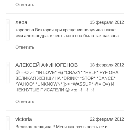
Ответить
лера
15 февраля 2012
королева Виктория при крещении получила также
имя александра. в честь кого она была так названа
Ответить
АЛЕКСЕЙ АФИНОГЕНОВ
18 февраля 2012
😛 =-O :-! *IN LOVE* %) *CRAZY* *HELP* FYF ОНА
ВЕЛИКАЯ ЖЕНЩИНА *DRINK* *STOP* *DANCE*
*YAHOO* *UNKNOWN* ]:-> *WASSUP* @= O=) И
ЧЕКНУТЫЕ ПИСАТЕЛИ 😐 >:o :-! :-! :-!
Ответить
victoria
22 февраля 2012
Великая женщина!!! Меня как раз в честь ее и