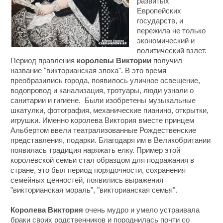
развитых
Европейских
государств, и
пережила не только
экономический и
политический взлет.
Период правления
королевы Виктории
получил
название "викторианская эпоха". В это время
преобразились города, появилось уличное освещение,
водопровод и канализация, тротуары, люди узнали о
санитарии и гигиене. Были изобретены музыкальные
шкатулки, фотография, механические пианино, открытки,
игрушки. Именно королева Виктория вместе принцем
Альбертом ввели театрализованные Рождественские
представления, подарки. Благодаря им в Великобритании
появилась традиция наряжать елку. Пример этой
королевской семьи стал образцом для подражания в
стране, это был период порядочности, сохранения
семейных ценностей, появились выражения
"викторианская мораль", "викторианская семья".
Королева Виктория
очень мудро и умело устраивала
браки своих родственников и породнилась почти со