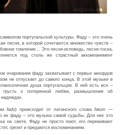
символом португальской культуры. Фаду – это очень
ая песня, в которой сочетаются множество чувств –
юбовное томление… Это песня-исповедь, песня-тоска,
полняется под столь же страстный аккомпанемент
мое очарование фаду захватывает с первых аккордов
зом не отпускает до самого конца. В этой музыке в
еланхоличная душа португальцев. В ней есть все –
, грусть о потерянной любви, размышления об
 надеждах.
ком
fado
) происходит от латинского слова
fatum
—
о их фаду – это музыка самой судьбы. Для них это
ка на свете. Фаду не просто поют, его переживают
устят, грезят и предаются воспоминаниям.