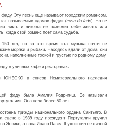
.
в фаду. Эту песнь еще называют городским романсом,
 так называемых «домах фаду» (
casa do fado
). Но не
ия никто и никогда не позволит себе жевать или
ь, когда свой романс поет сама судьба.
150 лет, но за это время эта музыка почти не
ские моряки и рыбаки. Находясь вдали от дома, они
сни, наполненные тоской и грустью по родному дому.
аду в уличных кафе и ресторанах.
 ЮНЕСКО в список Нематериального наследия
ицей фаду была Амалия Родригиш. Ее называли
ортугалии». Она пела более 50 лет.
остоена трижды национального ордена Сантьяго. В
а сцене в 1989 году президент Португалии вручил
а Энрике, а папа Иоанн Павел II удостоил ее личной