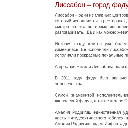
Лиссабон – город фаду
Лиссабон – один из главных центро
который исполняется в ресторанах,
смотря на это во время исполнен
разговаривать. Да и как можно жеват
История фаду длится уже более 
изменилась. Ее исполняли лиссабон
исполняли прекрасные печальные пе
А простые жители Лиссабона пели ф
В 2011 году фаду был включен
человечества.
Самой знаменитой исполнительн
«королевой фаду», а также «голос П
Амалия Родригиш единственная уд
честь пятидесятилетнего юбилея н
Амалии Родригиш орден Инфанта дон