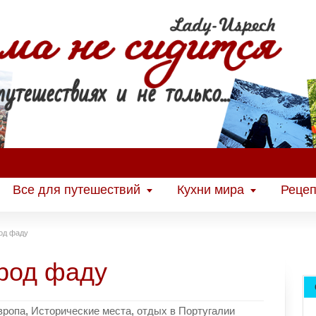
Все для путешествий
Кухни мира
Рецеп
од фаду
род фаду
вропа
,
Исторические места
,
отдых в Португалии