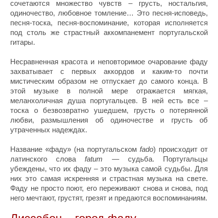
сочетаются множество чувств – грусть, ностальгия,
одиночество, любовное томление… Это песня-исповедь,
песня-тоска, песня-воспоминание, которая исполняется
под столь же страстный аккомпанемент португальской
гитары.
Несравненная красота и неповторимое очарование фаду
захватывает с первых аккордов и каким-то почти
мистическим образом не отпускает до самого конца. В
этой музыке в полной мере отражается мягкая,
меланхоличная душа португальцев. В ней есть все –
тоска о безвозвратно ушедшем, грусть о потерянной
любви, размышления об одиночестве и грусть об
утраченных надеждах.
Название «фаду» (на португальском
fado
) происходит от
латинского слова
fatum
— судьба. Португальцы
убеждены, что их фаду – это музыка самой судьбы. Для
них это самая искренняя и страстная музыка на свете.
Фаду не просто поют, его переживают снова и снова, под
него мечтают, грустят, грезят и предаются воспоминаниям.