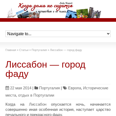
Главная
»
Статьи
»
Португалия
»
Лиссабон — город фаду
Лиссабон — город
фаду
22 мая 2014
|
Португалия
|
Европа
,
Исторические
места
,
отдых в Португалии
Когда на
Лиссабон
опускается ночь, начинается
совершенно иная особенная история, наступает царство
печального и прекрасного фаду.