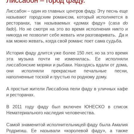
Лиссабон – город фаду.
Лиссабон – один из главных центров фаду. Эту песнь еще
называют городским романсом, который исполняется в
ресторанах, так называемых «домах фаду» (
casa do
fado
). Но не смотря на это во время исполнения никто и
никогда не позволит себе жевать или разговаривать. Да и
как можно жевать, когда свой романс поет сама судьба.
История фаду длится уже более 150 лет, но за это время
эта музыка почти не изменилась. Ее исполняли
лиссабонские моряки и рыбаки. Находясь вдали от дома,
они исполняли прекрасные печальные песни,
наполненные тоской и грустью по родному дому.
А простые жители Лиссабона пели фаду в уличных кафе
и ресторанах.
В 2011 году фаду был включен ЮНЕСКО в список
Нематериального наследия человечества.
Самой знаменитой исполнительницей фаду была Амалия
Родригиш. Ее называли «королевой фаду», а также