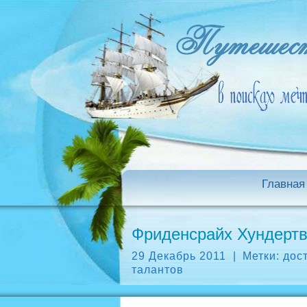
Главная
Фриденсрайх Хундертв
29 Декабрь 2011
|
Метки:
дос
талантов