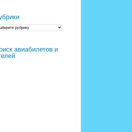
убрики
оиск авиабилетов и
телей