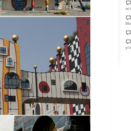
ос
Ме
уг