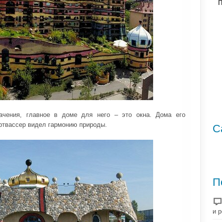
П
ачения, главное в доме для него – это окна. Дома его
ертвассер видел гармонию природы.
С
П
и 