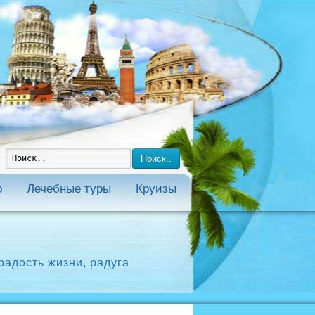
Поиск..
р
Лечебные туры
Круизы
радость жизни
,
радуга