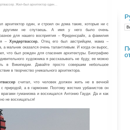
ртвассер. Жил-был архитектор один…
Р
л архитектор один, и строил он дома такие, которые ни с
и другими не спутаешь. А имя у него было очень
разное для нашего восприятия – Фриденсрайх, а фамилия
ая –
Хундертвассер.
Отец его был австрийцем, мама –
а, а мальчик оказался очень талантливым. И когда он вырос,
П
ил, что был рожден для спасения архитектуры. Биографию
о
удивительного художника я рассказывать не буду, ее можно
сть в Википедии. Давайте просто совершим небольшое
ствие в творчество уникального архитектора.
ртвассер
считал, что человек должен жить не в вечной
 с природой, а в гармонии. Поэтому жестких урбанистов он
 врагами гуманизма и восхищался Антонио Гауди. Да и как
но не восхищаться!