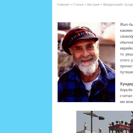
Главная
»
Статьи
»
Австрия
»
Фриденсрайх Хунде
Жил-бы
каким
своеоб
обычн
еврейк
то реш
этого 
проче
путеше
Хунде
борьбе
считал
им мож