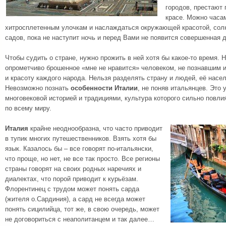
городов, престают 
красе. Можно часам
хитросплетенным улочкам и наслаждаться окружающей красотой, сол
садов, пока не наступит ночь и перед Вами не появится совершенная 
Чтобы судить о стране, нужно прожить в ней хотя бы какое-то время. 
опрометчиво брошенное «мне не нравится» человеком, не познавшим 
и красоту каждого народа. Нельзя разделять страну и людей, её насе
Невозможно познать
особенности Италии
, не поняв итальянцев. Это
многовековой историей и традициями, культура которого сильно повли
по всему миру.
Италия
крайне неоднообразна, что часто приводит
в тупик многих путешественников. Взять хотя бы
язык. Казалось бы – все говорят по-итальянски,
что проще, но нет, не все так просто. Все регионы
страны говорят на своих родных наречиях и
диалектах, что порой приводит к курьёзам.
Флорентинец с трудом может понять сарда
(жителя о.Сардиния), а сард не всегда может
понять сицилийца, тот же, в свою очередь, может
не договориться с неаполитанцем и так далее…