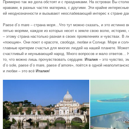
Примерно так же дела обстоят и с праздниками. На островах Вы стол
нравами, в разных частях материка, с другими. Эти крайне интересны
ей неоднозначности и вызывают неослабевающий интерес к стране да
Paese d`o mare – страна моря…Что тут можно сказать, и это истинно 
пятью морями, каждое из которых несет к земле свою волю, историю,
– этому страна настолько разная в своих проявлениях и чувствах. В 
«поющие». Они поют о красоте, свободе, любви и Солнце. Море и солн
главные критерии счастья для многих людей на нашей планете. Может
счастливый и неунывающий народ. Много вопросов и мало ответов… 
то, что можно лишь прочувствовать сердцем.
Италия
– это чувство, э
d`o sole, paese d`o mare, paese d`amore», поётся в одной неаполитанск
и любви – это всё
Италия
!