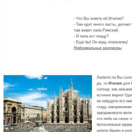
- Что Вы знаете об Италии?
- Там едят много пасты, делаю
там живет папа Римский.
- И папа ест пиццу?
- Ещё бы! Он ведь итальянец!
Неформальные разговоры
Любите ли Вы солн
да, то
Италия
для В
солнца, как называ
истинно верно! Од
не забудете его ни
гладь завораживает
завораживали вели
это небо на своих 
белоснежные мрамо
шпили башен и кол