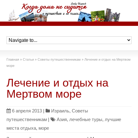
Главная
»
Статьи
»
Советы путешественникам
»
Лечение и отдых на Мертвом
море
Лечение и отдых на
Мертвом море
6 апреля 2013
|
Израиль
,
Советы
путешественникам
|
Азия
,
лечебные туры
,
лучшие
места отдыха
,
море