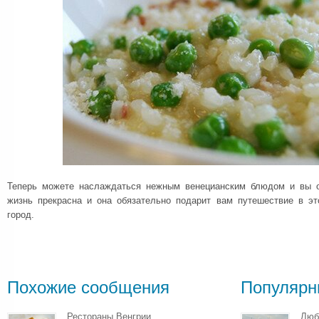
Теперь можете наслаждаться нежным венецианским блюдом и вы об
жизнь прекрасна и она обязательно подарит вам путешествие в э
город.
Похожие сообщения
Популярн
Рестораны Венгрии
Люб