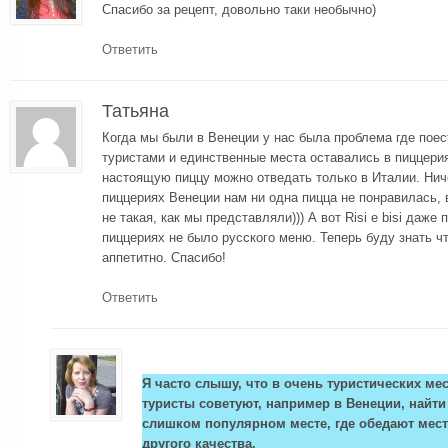
Спасибо за рецепт, довольно таки необычно)
Ответить
Татьяна
Когда мы были в Венеции у нас была проблема где поест
туристами и единственные места оставались в пиццери
настоящую пиццу можно отведать только в Италии. Нич
пиццериях Венеции нам ни одна пицца не понравилась,
не такая, как мы представляли))) А вот Risi e bisi даже
пиццериях не было русского меню. Теперь буду знать чт
аппетитно. Спасибо!
Ответить
Я часто слышу, что в очень туристических ме
туристы советуют, например в Венеции, найти
слишком популярном месте, где обедают мест
другого качества.