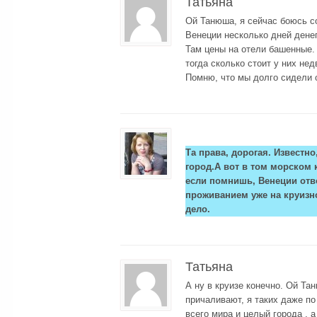
Татьяна
Ой Танюша, я сейчас боюсь со
Венеции несколько дней денег
Там цены на отели башенные.
тогда сколько стоит у них не
Помню, что мы долго сидели о
Та права, дорогая. Известн
город.А вот в том морском 
если помнишь, Венеции отв
проживанием уже на круизно
дело.
Татьяна
А ну в круизе конечно. Ой Та
причаливают, я таких даже по
всего мира и целый города , 