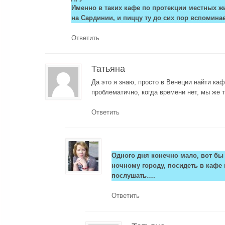
Именно в таких кафе по протекции местных ж
на Сардинии, и пиццу ту до сих пор вспоминае
Ответить
Татьяна
Да это я знаю, просто в Венеции найти ка
проблематично, когда времени нет, мы же 
Ответить
Одного дня конечно мало, вот бы
ночному городу, посидеть в каф
послушать….
Ответить