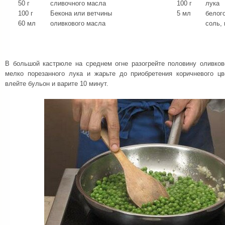
50 г
сливочного масла
100 г
лука
100 г
Бекона или ветчины
5 мл
белог
60 мл
оливкового масла
соль, 
В большой кастрюле на среднем огне разогрейте половину оливков
мелко порезанного лука и жарьте до приобретения коричневого цв
влейте бульон и варите 10 минут.