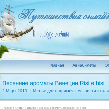
Главная
Авиабилеты
О
Весенние ароматы Венеции Risi e bisi
2 Март 2013
|
Метки:
достопримечательности итал
Главная
»
Статьи
»
Италия
»
Весенние ароматы Венеции Risi e bisi