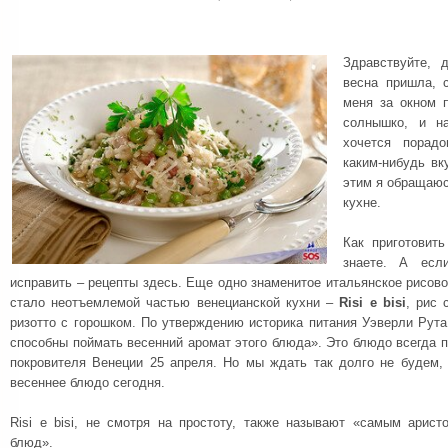
Здравствуйте, 
весна пришла, 
меня за окном 
солнышко, и на
хочется порад
каким-нибудь в
этим я обращаюс
кухне.
Как приготовит
знаете. А есл
исправить – рецепты здесь. Еще одно знаменитое итальянское рисов
стало неотъемлемой частью венецианской кухни –
Risi e bisi
, рис 
ризотто с горошком. По утверждению историка питания Уэверли Рута
способны поймать весенний аромат этого блюда». Это блюдо всегда п
покровителя Венеции 25 апреля. Но мы ждать так долго не будем, 
весеннее блюдо сегодня.
Risi e bisi, не смотря на простоту, также называют «самым арист
блюд».