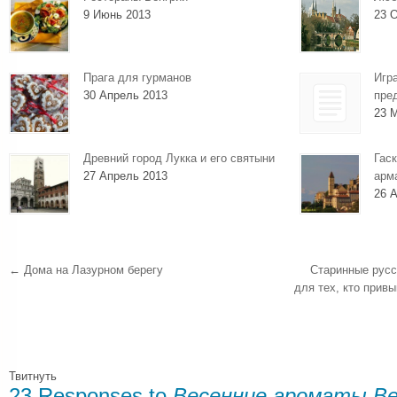
9 Июнь 2013
23 О
Прага для гурманов
Игр
30 Апрель 2013
пре
23 
Древний город Лукка и его святыни
Гаск
27 Апрель 2013
арм
26 А
←
Дома на Лазурном берегу
Старинные русс
для тех, кто прив
Твитнуть
23 Responses to
Весенние ароматы Вене