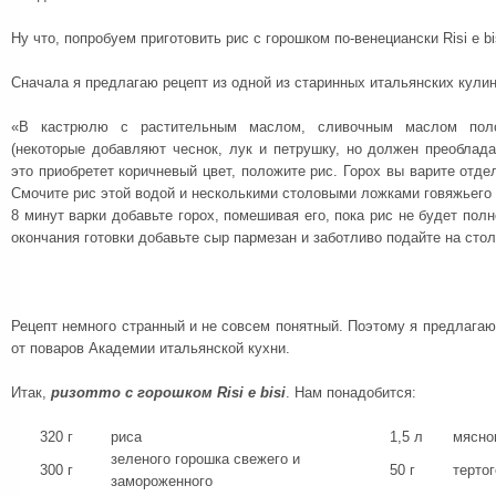
Ну что, попробуем приготовить рис с горошком по-венециански Risi e bi
Сначала я предлагаю рецепт из одной из старинных итальянских кулин
«В кастрюлю с растительным маслом, сливочным маслом поло
(некоторые добавляют чеснок, лук и петрушку, но должен преоблада
это приобретет коричневый цвет, положите рис. Горох вы варите отде
Смочите рис этой водой и несколькими столовыми ложками говяжьего и
8 минут варки добавьте горох, помешивая его, пока рис не будет пол
окончания готовки добавьте сыр пармезан и заботливо подайте на стол
Рецепт немного странный и не совсем понятный. Поэтому я предлагаю 
от поваров Академии итальянской кухни.
Итак,
ризотто с горошком Risi e bisi
. Нам понадобится:
320 г
риса
1,5 л
мясно
зеленого горошка свежего и
300 г
50 г
терто
замороженного