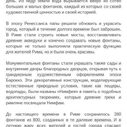
день. Из недр земли вода вырывается вверх из сотен
больших и малых фонтанов, каждый из которых со своей
художественной ценностью и своей историей.
В эпоху Ренессанса папы решили обновить и украсить
город, который в течение долгого времени был заброшен.
В Риме стали строить новые мосты, восстанавливать
древние акведуки и конечно создавать новые фонтаны,
которые не только выполняли практическую функцию
для жителей Рима, но и были очень красивы.
Монументальные фонтаны стали украшать также сады и
внутренние дворы благородных дворцов, открывая путь к
грандиозным художественным оформлениям эпохи
Барокко. Эти декоративные конструкции, моделирующие
естественные природные условия, такие как пещеры,
водопады, были названы «Нимфея» в память о подобных
архитектурных творениях, которые древние греки и
римляне посвящали Нимфам.
До настоящего времени в Риме сохранилось 280
фонтанов из 800, созданных в те далекие времена. И в
летнюю жару всех жителей и гостей города спасают