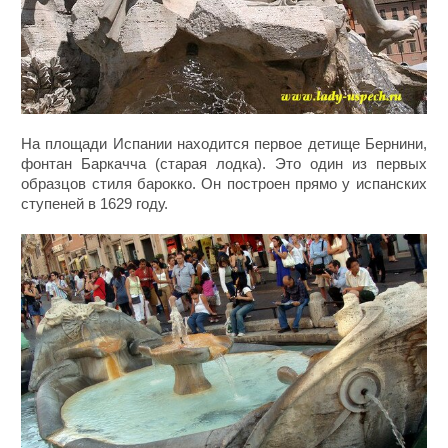
На площади Испании находится первое детище Бернини,
фонтан Баркачча (старая лодка). Это один из первых
образцов стиля барокко. Он построен прямо у испанских
ступеней в 1629 году.