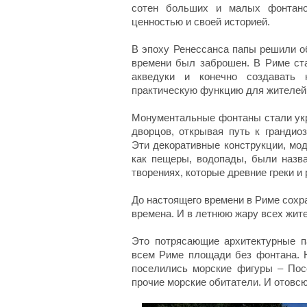
сотен больших и малых фонтано
ценностью и своей историей.
В эпоху Ренессанса папы решили об
времени был заброшен. В Риме ста
акведуки и конечно создавать
практическую функцию для жителей 
Монументальные фонтаны стали укр
дворцов, открывая путь к гранди
Эти декоративные конструкции, мо
как пещеры, водопады, были назв
творениях, которые древние греки 
До настоящего времени в Риме сохра
времена. И в летнюю жару всех жит
Это потрясающие архитектурные п
всем Риме площади без фонтана. Н
поселились морские фигуры – По
прочие морские обитатели. И отовсю