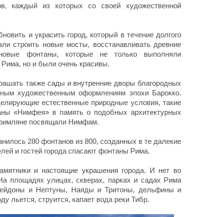
в, каждый из которых со своей художественной
новить и украсить город, который в течение долгого
ли строить новые мосты, восстанавливать древние
 новые фонтаны, которые не только выполняли
Рима, но и были очень красивы.
ашать также сады и внутренние дворы благородных
озным художественным оформлениям эпохи Барокко.
делирующие естественные природные условия, такие
аны «Нимфея» в память о подобных архитектурных
и римляне посвящали Нимфам.
нилось 280 фонтанов из 800, созданных в те далекие
елей и гостей города спасают фонтаны Рима.
амятники и настоящие украшения города. И нет во
а площадях улицах, скверах, парках и садах Рима
сейдоны и Нептуны, Наяды и Тритоны, дельфины и
ду льется, струится, капает вода реки Тибр.