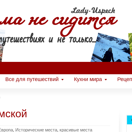
Все для путешествий
Кухни мира
Рецеп
й
мской
Европа
,
Исторические места
,
красивые места