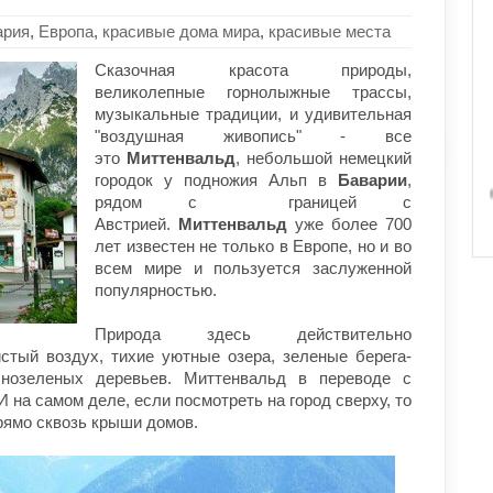
ария
,
Европа
,
красивые дома мира
,
красивые места
Сказочная красота природы,
великолепные горнолыжные трассы,
музыкальные традиции, и удивительная
"воздушная живопись" - все
это
Миттенвальд
, небольшой немецкий
городок у подножия Альп в
Б
аварии
,
рядом с границей с
Австрией.
Миттенвальд
уже более 700
лет известен не только в Европе, но и во
всем мире и пользуется заслуженной
популярностью.
Природа здесь действительно
истый воздух, тихие уютные озера, зеленые берега-
чнозеленых деревьев. Миттенвальд в переводе с
И на самом деле, если посмотреть на город сверху, то
рямо сквозь крыши домов.