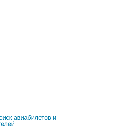
оиск авиабилетов и
телей