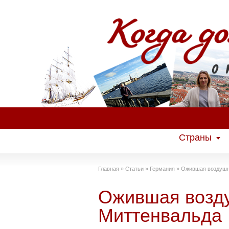
Страны
Главная
»
Статьи
»
Германия
»
Ожившая воздушн
Ожившая возд
Миттенвальда