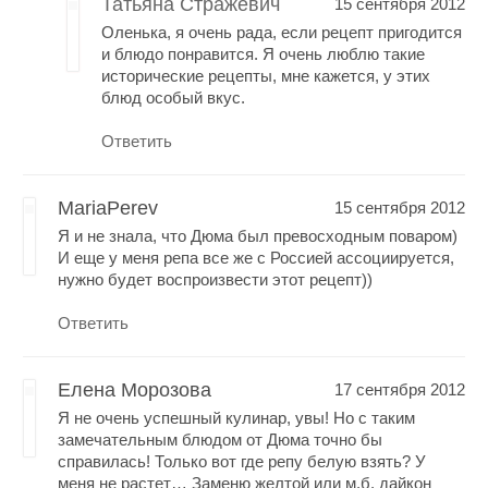
Татьяна Стражевич
15 сентября 2012
Оленька, я очень рада, если рецепт пригодится
и блюдо понравится. Я очень люблю такие
исторические рецепты, мне кажется, у этих
блюд особый вкус.
Ответить
MariaPerev
15 сентября 2012
Я и не знала, что Дюма был превосходным поваром)
И еще у меня репа все же с Россией ассоциируется,
нужно будет воспроизвести этот рецепт))
Ответить
Елена Морозова
17 сентября 2012
Я не очень успешный кулинар, увы! Но с таким
замечательным блюдом от Дюма точно бы
справилась! Только вот где репу белую взять? У
меня не растет… Заменю желтой или м.б. дайкон