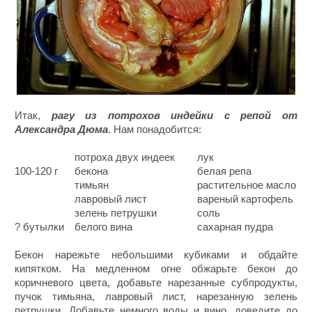
Итак,
рагу из потрохов индейки с репой от
Александра Дюма
. Нам понадобится:
потроха двух индеек
лук
100-120 г
бекона
белая репа
тимьян
растительное масло
лавровый лист
вареный картофель
зелень петрушки
соль
? бутылки
белого вина
сахарная пудра
Бекон нарежьте небольшими кубиками и обдайте
кипятком. На медленном огне обжарьте бекон до
коричневого цвета, добавьте нарезанные субпродукты,
пучок тимьяна, лавровый лист, нарезанную зелень
петрушки. Добавьте немного воды и вино, доведите до